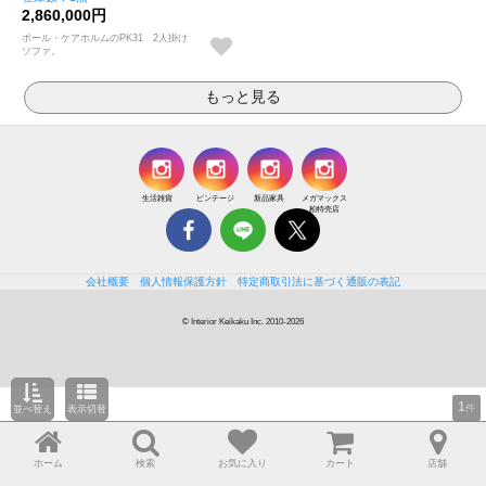
2,860,000円
ポール・ケアホルムのPK31 2人掛け
ソファ。
生活雑貨
ビンテージ
新品家具
メガマックス
柏特売店
会社概要
個人情報保護方針
特定商取引法に基づく通販の表記
© Interior Keikaku Inc. 2010-2026
1
件
並べ替え
表示切替
ホーム
検索
お気に入り
カート
店舗