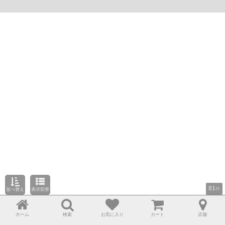
81
件
並べ替え
表示切替
ホーム
検索
お気に入り
カート
店舗