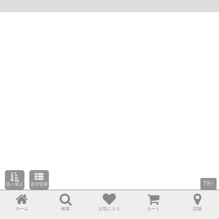
79
件
並べ替え
表示切替
ホーム
検索
お気に入り
カート
店舗