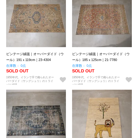
ビンテージ絨毯｜オーバーダイド（ウ
ビンテージ絨毯｜オーバーダイド（ウ
ール）191ｘ119cm｜23-4304
ール）185ｘ125cm｜21-7780
在庫数： 0点
在庫数： 0点
SOLD OUT
SOLD OUT
1950年代、イランで手で織られたオー
1950年代、イランで手で織られたオー
バーダイド（サングシュリ）のトライ
バーダイド（サングシュリ）のトライ
バル絨毯。
バル絨毯。