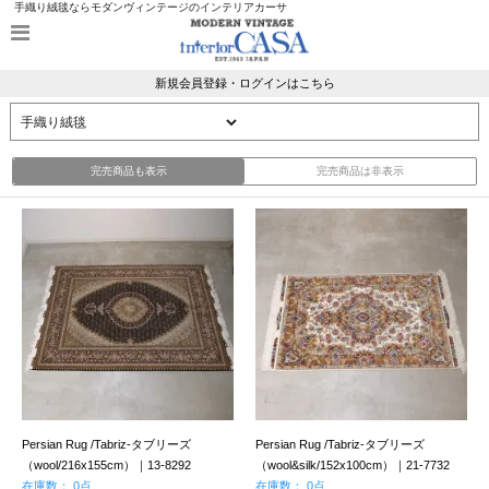
手織り絨毯ならモダンヴィンテージのインテリアカーサ
新規会員登録・ログインはこちら
完売商品も表示
完売商品は非表示
Persian Rug /Tabriz-タブリーズ
Persian Rug /Tabriz-タブリーズ
（wool/216x155cm）｜13-8292
（wool&silk/152x100cm）｜21-7732
在庫数： 0点
在庫数： 0点