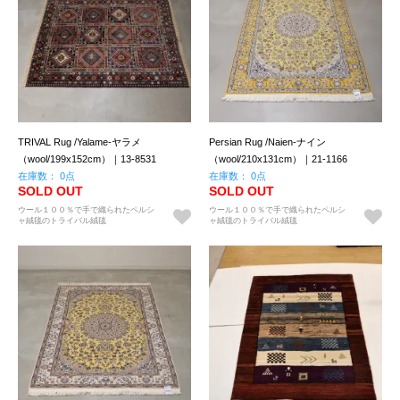
TRIVAL Rug /Yalame-ヤラメ
Persian Rug /Naien-ナイン
（wool/199x152cm）｜13-8531
（wool/210x131cm）｜21-1166
在庫数： 0点
在庫数： 0点
SOLD OUT
SOLD OUT
ウール１００％で手で織られたペルシ
ウール１００％で手で織られたペルシ
ャ絨毯のトライバル絨毯
ャ絨毯のトライバル絨毯