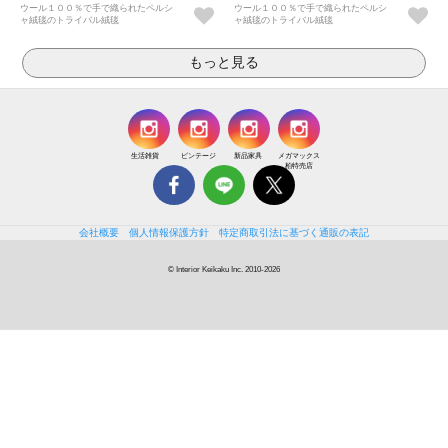
ウール１００％で手で織られたペルシ
ウール１００％で手で織られたペルシ
ャ絨毯のトライバル絨毯
ャ絨毯のトライバル絨毯
生活雑貨
ビンテージ
新品家具
メガマックス
柏特売店
会社概要
個人情報保護方針
特定商取引法に基づく通販の表記
© Interior Keikaku Inc. 2010-2026