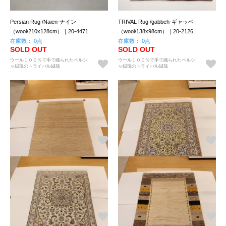
Persian Rug /Naien-ナイン
TRIVAL Rug /gabbeh-ギャッベ
（wool/210x128cm）｜20-4471
（wool/138x98cm）｜20-2126
在庫数： 0点
在庫数： 0点
SOLD OUT
SOLD OUT
ウール１００％で手で織られたペルシ
ウール１００％で手で織られたペルシ
ャ絨毯のトライバル絨毯
ャ絨毯のトライバル絨毯
TRIVAL Rug /Neo gabbeh-ネオギャッ
Persian Rug /Naien-ナイン
ベ（wool/149x98cm）｜12-1816
（wool/146x100cm）｜23-9915
在庫数： 0点
在庫数： 0点
SOLD OUT
SOLD OUT