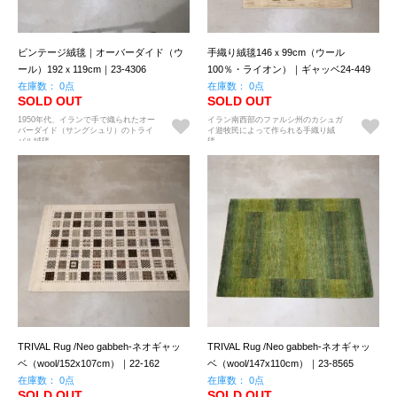
ビンテージ絨毯｜オーバーダイド（ウ
手織り絨毯146ｘ99cm（ウール
ール）192ｘ119cm｜23-4306
100％・ライオン）｜ギャッベ24-449
在庫数： 0点
在庫数： 0点
SOLD OUT
SOLD OUT
1950年代、イランで手で織られたオー
イラン南西部のファルシ州のカシュガ
バーダイド（サングシュリ）のトライ
イ遊牧民によって作られる手織り絨
バル絨毯。
毯。
TRIVAL Rug /Neo gabbeh-ネオギャッ
TRIVAL Rug /Neo gabbeh-ネオギャッ
ベ（wool/152x107cm）｜22-162
ベ（wool/147x110cm）｜23-8565
在庫数： 0点
在庫数： 0点
SOLD OUT
SOLD OUT