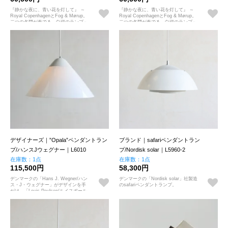
『静かな夜に、青い花を灯して』 ～
『静かな夜に、青い花を灯して』 ～
Royal CopenhagenとFog & Mørup。
Royal CopenhagenとFog & Mørup。
二つの名門が奏でる、白磁のランプ～
二つの名門が奏でる、白磁のランプ～
デザイナーズ｜”Opala”ペンダントラン
ブランド｜safariペンダントラン
プ/ハンスJウェグナー｜L6010
プ/Nordisk solar｜L5960-2
在庫数：1点
在庫数：1点
115,500円
58,300円
デンマークの「Hans J. Wegner/ハン
デンマークの「Nordisk solar」社製造
ス・J・ウェグナー」がデザインを手
のsafariペンダントランプ。
がけ、「Louis Poulsen/ルイスポール
セン」社製造の直径515mmタイプの
Opala（オパーラ）ペンダントランプ