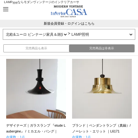
LAMP
ならモダンヴィンテージのインテリアカーサ
照明
新規会員登録・ログインはこちら
>
完売商品も表示
完売商品は非表示
デザイナーズ｜ガラスランプ 『etude L
ブランド｜ペンダントランプ（真鍮）/
aubergine』 / ミカエル・バング｜
ノーレット・エリット ｜L6171
LG791
在庫数：1点
在庫数：1点