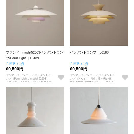
ブランド｜model52503ペンダントラン
ペンダントランプ｜L6188
プ/Form Light ｜L6189
在庫数：1点
在庫数：1点
60,500円
60,500円
デンマーク ビンテージ ペンダントラ
デンマーク ビンテージ ペンダントラ
ンプ（Form Light / model 52503）
ンプ（アルミ） 『降り注ぐ光の層、
『降り注ぐ光の層と、密やかに灯る薄
立ちのぼる幻想的な灯り』 ～昼も夜
紫色の余韻』 ～昼と夜、二つの表情
も、心を静かに満たす光のアート～
を愉しむ彫刻的なアート～