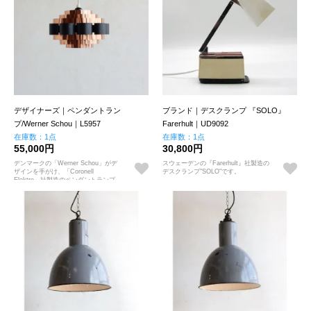
デザイナーズ｜ペンダントラン
ブランド｜デスクランプ 『SOLO』
プ/Werner Schou｜L5957
Farerhult｜UD9092
在庫数：1点
在庫数：1点
55,000円
30,800円
デンマークの「Werner Schou」がデ
スウェーデンの『Farerhult』社製造の
ザインを手がけ、「Coronell
デスクランプ"SOLO"です。
Elektro」社製造のペンダントランプ。