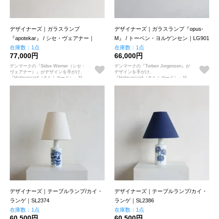
デザイナーズ｜ガラスランプ
デザイナーズ｜ガラスランプ『opus-
『apotekar』 / シセ・ヴェアナー｜
M』 / トーベン・ヨルゲンセン｜LG901
LG633
在庫数：1点
在庫数：1点
77,000円
66,000円
デンマークの『Sidse Werner（シセ・
デンマークの『Torben Jorgensen』が
ヴェアナー）』がデザインを手がけ、
デザインを手がけ、
『Holmegaard（ホルムガード）』社
『Holmegaard（ホルムガード）』社
製造のランプ"apotekar"です。デンマ
製造のランプ"opus"です
ークの『Sidse Werner（シセ・ヴェア
ナー）』がデザインを手がけ、
『Holmegaard（ホルムガード）』社
製造のランプ"apotekar"です。
デザイナーズ｜テーブルランプ/カイ・
デザイナーズ｜テーブルランプ/カイ・
ランゲ｜SL2374
ランゲ｜SL2386
在庫数：1点
在庫数：1点
60,500円
60,500円