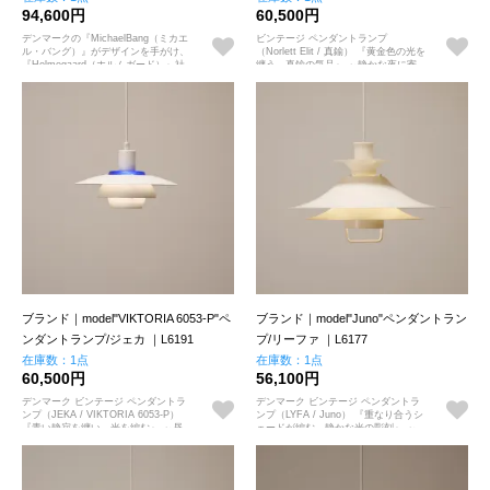
94,600円
60,500円
デンマークの『MichaelBang（ミカエ
ビンテージ ペンダントランプ
ル・バング）』がデザインを手がけ、
（Norlett Elit / 真鍮） 『黄金色の光を
『Holmegaard（ホルムガード）』社
纏う、真鍮の気品』 ～静かな夜に寄
製造のランプ"etude"です。
り添う、光のアートピース～
ブランド｜model"VIKTORIA 6053-P"ペ
ブランド｜model"Juno"ペンダントラン
ンダントランプ/ジェカ ｜L6191
プ/リーファ ｜L6177
在庫数：1点
在庫数：1点
60,500円
56,100円
デンマーク ビンテージ ペンダントラ
デンマーク ビンテージ ペンダントラ
ンプ（JEKA / VIKTORIA 6053-P）
ンプ（LYFA / Juno） 『重なり合うシ
『青い静寂を纏い、光を編む』 ～昼
ェードが編む、静かな光の彫刻』 ～
の造形美と、夜の幻想が響き合うアー
空間の解像度を上げる、名門の知的な
トピース～
造形美～