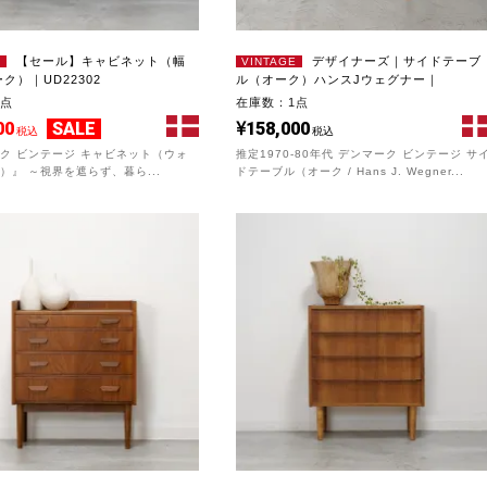
【セール】キャビネット（幅
デザイナーズ｜サイドテーブ
E
VINTAGE
ーク）｜UD22302
ル（オーク）ハンスJウェグナー｜
UD22277
1点
在庫数：1点
00
SALE
158,000
税込
税込
ク ビンテージ キャビネット（ウォ
推定1970-80年代 デンマーク ビンテージ サ
）』 ～視界を遮らず、暮ら...
ドテーブル（オーク / Hans J. Wegner...