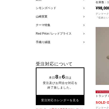
在庫数：
98,00
シモンズベッド
デンマーク
山崎実業
『収納とい
テーマ特集
Red Price / レッドプライス
手織り絨毯
受注対応について
8
6
本日
月
日は
受注及びお問合せ対応を
終了致しました。
VINTAG
トランプ 
受注対応カレンダーを見る
SOLD 
デンマーク