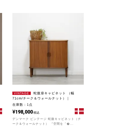
蛇腹扉キャビネット （幅
VINTAGE
71cm/チーク＆ウォールナット）｜
UD22278
在庫数：1点
198,000
税込
デンマーク ビンテージ 蛇腹キャビネット（チ
ーク＆ウォールナット） 『空間を「�...