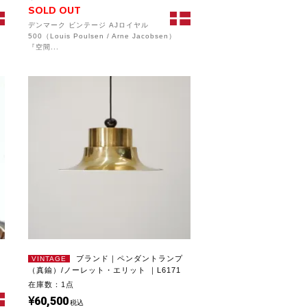
｜L...
SOLD OUT
デンマーク ビンテージ AJロイヤル
500（Louis Poulsen / Arne Jacobsen）
『空間...
ブランド｜ペンダントランプ
VINTAGE
（真鍮）/ノーレット・エリット ｜L6171
在庫数：1点
60,500
税込