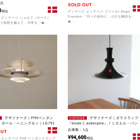
1点
SOLD OUT
0
税込
デンマーク ビンテージ スツール/ Hugo
Franden 『日々の余白に、小さな物語を。
 ビンテージ シェルフ（チーク）
�...
う役割を越えて、日常を「�...
デザイナーズ｜PH5ペンダン
デザイナーズ｜ガラスランプ
E
VINTAGE
/ ポール・ヘニングセン｜LG791
『etude L aubergine』 / ミカエル・バン
グ...
在庫数：1点
OUT
94,600
税込
 ビンテージ PH5 ペンダントランプ