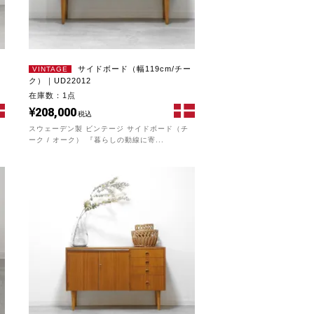
ー
サイドボード（幅119cm/チー
VINTAGE
ク）｜UD22012
在庫数：1点
208,000
税込
スウェーデン製 ビンテージ サイドボード（チ
ーク / オーク） 『暮らしの動線に寄...