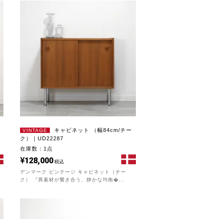
キャビネット （幅84cm/チー
VINTAGE
ク）｜UD22287
在庫数：1点
128,000
税込
）
デンマーク ビンテージ キャビネット（チー
ク） 『異素材が響き合う、静かな均衡�...