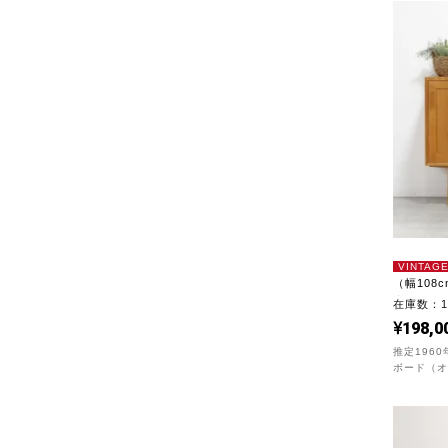
VINTAG
（幅108
｜U...
在庫数：
198,0
推定196
ボード（オーク