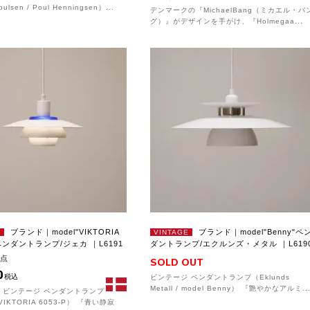
oulsen / Poul Henningsen）...
デンマークの『MichaelBang（ミカエル・バ
グ）』がデザインを手がけ、『Holmegaa...
ブランド｜model"VIKTORIA
ブランド｜model"Benny"ペ
E
VINTAGE
"ペンダントランプ/ジェカ ｜L6191
ダントランプ/エクルンズ・メタル ｜L619
1点
SOLD OUT
0
税込
ビンテージ ペンダントランプ（Eklunds
Metall / model Benny） 『艶やかなアルミ..
 ビンテージ ペンダントランプ
 VIKTORIA 6053-P） 『青い静寂