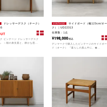
ドレッサーデスク（チーク）
サイドボード（幅123cm/オ
E
VINTAGE
65
ク）｜UD22313
在庫数：1点
OUT
198,000
税込
ク ビンテージ ドレッサーデスク
』 ～朝の身支度と、静かな思...
デンマークで購入したビンテージのサイドボー
ド（オーク） 『暮らしの真ん中に、�...