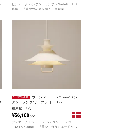
ン
ビンテージ ペンダントランプ（Norlett Elit /
真鍮） 『黄金色の光を纏う、真鍮�...
ン
ブランド｜model"Juno"ペン
VINTAGE
0
ダントランプ/リーファ ｜L6177
在庫数：1点
56,100
税込
.
デンマーク ビンテージ ペンダントランプ
（LYFA / Juno） 『重なり合うシェードが...