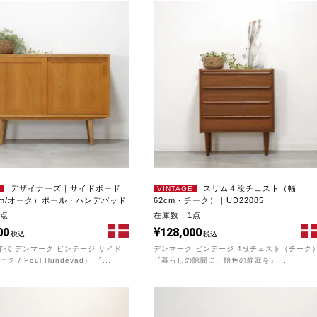
デザイナーズ｜サイドボード
スリム４段チェスト（幅
E
VINTAGE
cm/オーク）ポール・ハンデバッド
62cm・チーク）｜UD22085
1点
在庫数：1点
00
128,000
税込
税込
0年代 デンマーク ビンテージ サイド
デンマーク ビンテージ 4段チェスト（チーク
 / Poul Hundevad） 『...
『暮らしの隙間に、飴色の静寂を』...