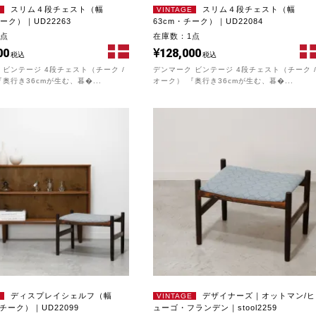
スリム４段チェスト（幅
スリム４段チェスト（幅
E
VINTAGE
チーク）｜UD22263
63cm・チーク）｜UD22084
1点
在庫数：1点
00
128,000
税込
税込
 ビンテージ 4段チェスト（チーク /
デンマーク ビンテージ 4段チェスト（チーク 
奥行き36cmが生む、暮�...
オーク） 『奥行き36cmが生む、暮�...
ディスプレイシェルフ（幅
デザイナーズ｜オットマン/ヒ
E
VINTAGE
/チーク）｜UD22099
ューゴ・フランデン｜stool2259