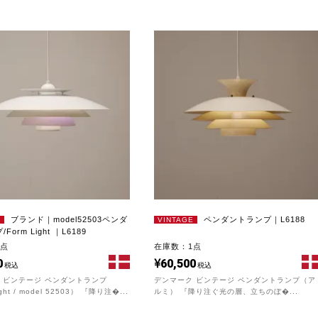
ブランド｜model52503ペンダ
ペンダントランプ｜L6188
E
VINTAGE
orm Light ｜L6189
1点
在庫数：1点
0
60,500
税込
税込
 ビンテージ ペンダントランプ
デンマーク ビンテージ ペンダントランプ（ア
ght / model 52503） 『降り注�...
ルミ） 『降り注ぐ光の層、立ちのぼ�...