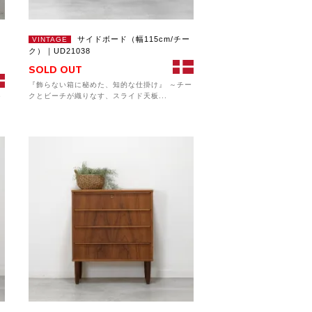
サイドボード（幅115cm/チー
VINTAGE
ク）｜UD21038
SOLD OUT
『飾らない箱に秘めた、知的な仕掛け』 ～チー
クとビーチが織りなす、スライド天板...
イ