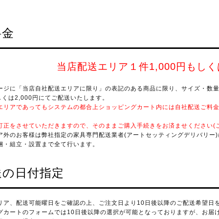
料金
当店配送エリア１件1,000円もしくは
ージに「当店自社配送エリアに限り」の表記のある商品に限り、サイズ・数
もしくは2,000円にてご配送いたします。
エリアであってもシステムの都合上ショッピングカート内には自社配送ご料
訂正をさせていただきますので、そのままご購入手続きをお済ませください(
ア外のお客様は弊社指定の家具専門配送業者(アートセッティングデリバリー
梱・組立・設置まで全て行います。
送の日付指定
リア、配送可能曜日をご確認の上、ご注文日より10日後以降のご配送希望日
グカートのフォームでは10日後以降の選択が可能となっておりますが、お届