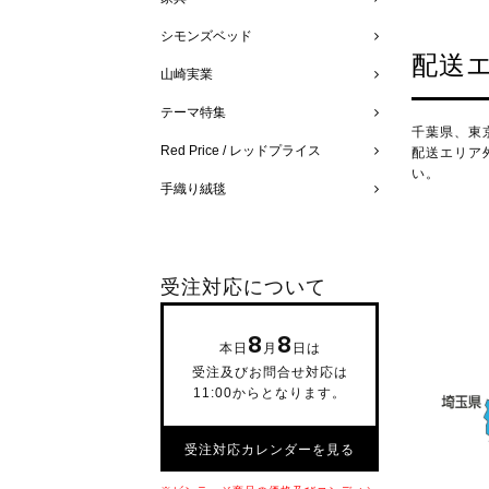
シモンズベッド
配送
山崎実業
テーマ特集
千葉県、東
Red Price / レッドプライス
配送エリア
い。
手織り絨毯
受注対応について
8
8
本日
月
日は
受注及びお問合せ対応は
11:00からとなります。
受注対応カレンダーを見る