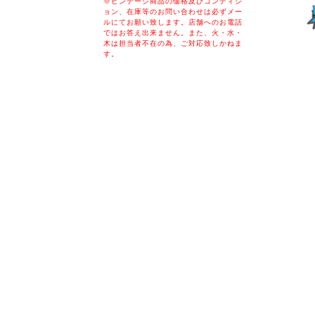
※ビンテージ商品の価格及びコンディシ
ョン、在庫等のお問い合わせは必ずメー
ルにてお願い致します。店舗へのお電話
ではお答え出来ません。また、火・水・
木は担当者不在の為、ご対応致しかねま
す。