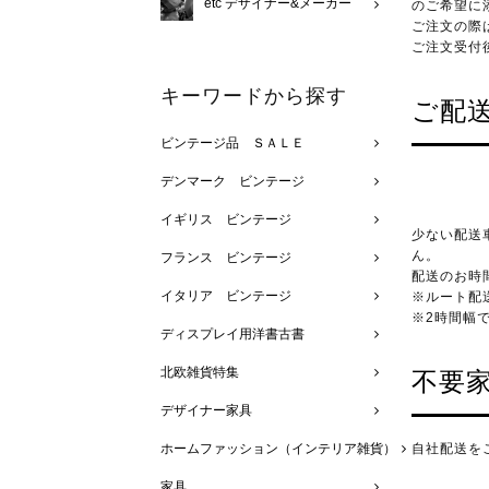
etc デザイナー&メーカー
のご希望に
ご注文の際
ご注文受付
キーワードから探す
ご配
ビンテージ品 ＳＡＬＥ
デンマーク ビンテージ
イギリス ビンテージ
少ない配送
ん。
フランス ビンテージ
配送のお時
イタリア ビンテージ
※ルート配
※2時間幅での
ディスプレイ用洋書古書
北欧雑貨特集
不要
デザイナー家具
ホームファッション（インテリア雑貨）
自社配送を
家具