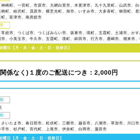
、神崎町、一宮町、市原市、大網白里市、木更津市、九十九里町、山武市、白
長柄町、睦沢町、茂原市、横芝光町、旭市、いすみ市、大多喜町、御宿町、君
庄町、富津市、南房総市
県
、常総市、つくば市、つくばみらい市、坂東市、境町、五霞町、土浦市、かす
岡市、小美玉市、牛久市、五霞町、境町、鉾田市、行方市、鹿嶋市、潮来市、
能曜日【月・木・金・土・日・祝祭日】
に関係なく)１度のご配送につき：2,000円
都
区
県
、さいたま市、春日部市、松伏町、三郷市、越谷市、八潮市、草加市、川口市
幸手市、杉戸町、宮代町、上尾市、伊奈町、白岡市、蓮田市
能曜日【月・金・土・日・祝祭日】