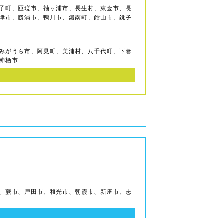
子町、匝瑳市、袖ヶ浦市、長生村、東金市、長
津市、勝浦市、鴨川市、鋸南町、館山市、銚子
みがうら市、阿見町、美浦村、八千代町、下妻
神栖市
、蕨市、戸田市、和光市、朝霞市、新座市、志