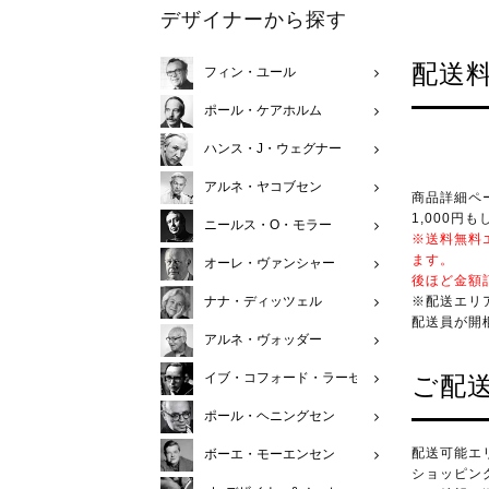
デザイナーから探す
配送
フィン・ユール
ポール・ケアホルム
ハンス・J・ウェグナー
アルネ・ヤコブセン
商品詳細ペ
1,000円
ニールス・O・モラー
※送料無料
ます。
オーレ・ヴァンシャー
後ほど金額
※配送エリ
ナナ・ディッツェル
配送員が開
アルネ・ヴォッダー
イブ・コフォード・ラーセン
ご配
ポール・ヘニングセン
配送可能エ
ボーエ・モーエンセン
ショッピン