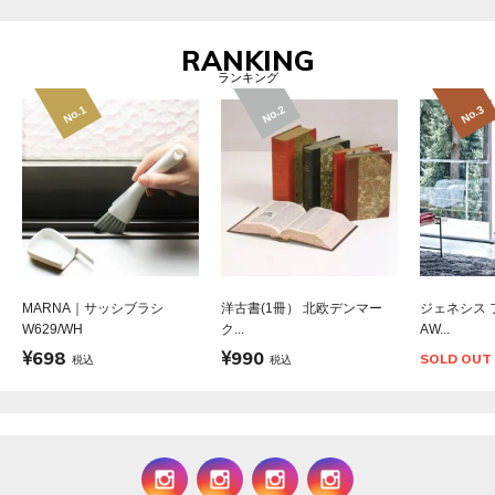
RANKING
ランキング
No.1
No.2
No.3
MARNA｜サッシブラシ
洋古書(1冊） 北欧デンマー
ジェネシス 
W629/WH
ク...
AW...
698
990
SOLD OUT
税込
税込