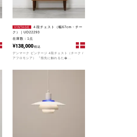
４段チェスト（幅67cm・チー
VINTAGE
ク）｜UD22293
在庫数：1点
138,000
税込
/
デンマーク ビンテージ 4段チェスト（チーク /
アフロモシア） 『指先に触れるた�...