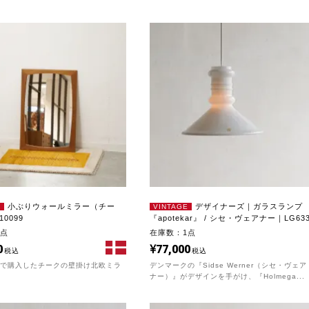
小ぶりウォールミラー（チー
デザイナーズ｜ガラスランプ
E
VINTAGE
0099
『apotekar』 / シセ・ヴェアナー｜LG63
1点
在庫数：1点
0
77,000
税込
税込
クで購入したチークの壁掛け北欧ミラ
デンマークの『Sidse Werner（シセ・ヴェア
ナー）』がデザインを手がけ、『Holmega...