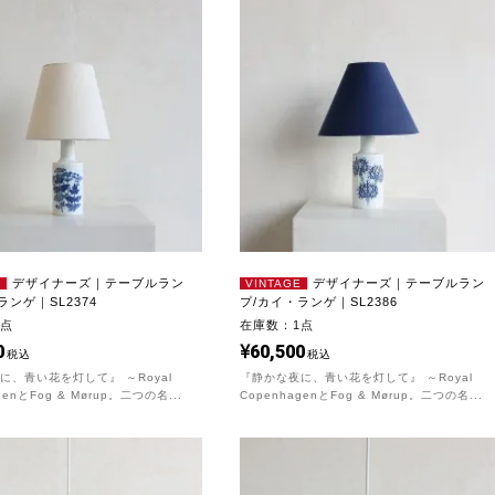
デザイナーズ｜テーブルラン
デザイナーズ｜テーブルラン
E
VINTAGE
ランゲ｜SL2374
プ/カイ・ランゲ｜SL2386
1点
在庫数：1点
0
60,500
税込
税込
に、青い花を灯して』 ～Royal
『静かな夜に、青い花を灯して』 ～Royal
genとFog & Mørup。二つの名...
CopenhagenとFog & Mørup。二つの名...