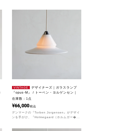
デザイナーズ｜ガラスランプ
VINTAGE
3
『opus-M』 / トーベン・ヨルゲンセン｜
LG901
在庫数：1点
66,000
税込
デンマークの『Torben Jorgensen』がデザイ
ンを手がけ、『Holmegaard（ホルムガー�...