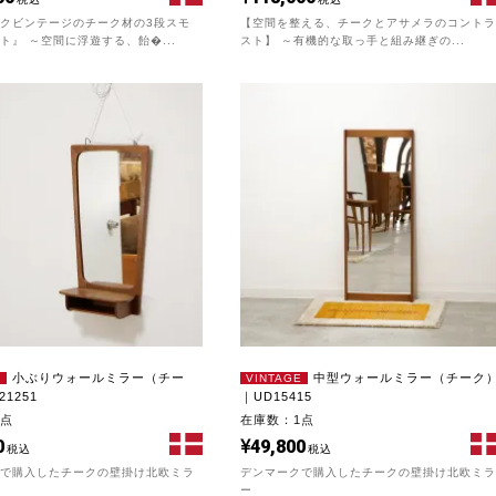
クビンテージのチーク材の3段スモ
【空間を整える、チークとアサメラのコントラ
ト』 ～空間に浮遊する、飴�...
スト】 ～有機的な取っ手と組み継ぎの...
小ぶりウォールミラー（チー
中型ウォールミラー（チーク
E
VINTAGE
1251
｜UD15415
1点
在庫数：1点
0
49,800
税込
税込
クで購入したチークの壁掛け北欧ミラ
デンマークで購入したチークの壁掛け北欧ミラ
ー