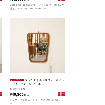
Børge Seindalがデザインを手がけ、蟻組みが
語る、Westergaard Møbelfab...
）
ブランド｜小ぶりウォールミラ
VINTAGE
ー（チーク）｜UD21237-2
在庫数：1点
49,800
税込
デンマークで購入したチークの壁掛け北欧ミラ
ー