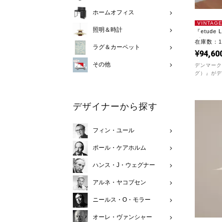
ホームオフィス
VINTAG
照明＆時計
『etude 
グ...
在庫数：
ラグ＆カーペット
94,60
その他
デンマークの
グ）』がデザ
デザイナーから探す
フィン・ユール
ポール・ケアホルム
ハンス・J・ウェグナー
アルネ・ヤコブセン
ニールス・O・モラー
オーレ・ヴァンシャー