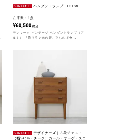
ペンダントランプ｜L6188
VINTAGE
在庫数：1点
60,500
税込
デンマーク ビンテージ ペンダントランプ（ア
.
ルミ） 『降り注ぐ光の層、立ちのぼ�...
ア
デザイナーズ｜３段チェスト
VINTAGE
（幅54cm・チーク）カール・オーゲ・スコ