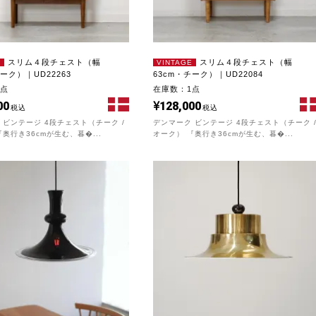
スリム４段チェスト（幅
スリム４段チェスト（幅
E
VINTAGE
チーク）｜UD22263
63cm・チーク）｜UD22084
1点
在庫数：1点
00
128,000
税込
税込
 ビンテージ 4段チェスト（チーク /
デンマーク ビンテージ 4段チェスト（チーク 
奥行き36cmが生む、暮�...
オーク） 『奥行き36cmが生む、暮�...