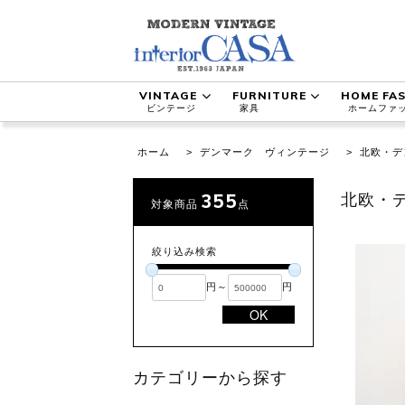
VINTAGE
FURNITURE
HOME FA
ビンテージ
家具
ホームファ
ホーム
>
デンマーク ヴィンテージ
>
北欧・デ
355
北欧・
対象商品
点
絞り込み検索
円～
円
OK
カテゴリーから探す