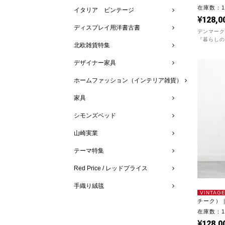
在庫数：
イタリア ビンテージ
128,0
ディスプレイ用洋書古書
デンマーク
『暮らしの
北欧雑貨特集
デザイナー家具
ホームファッション（インテリア雑貨）
家具
シモンズベッド
山崎実業
テーマ特集
Red Price / レッドプライス
手織り絨毯
VINTAG
チーク）｜
在庫数：
128,0