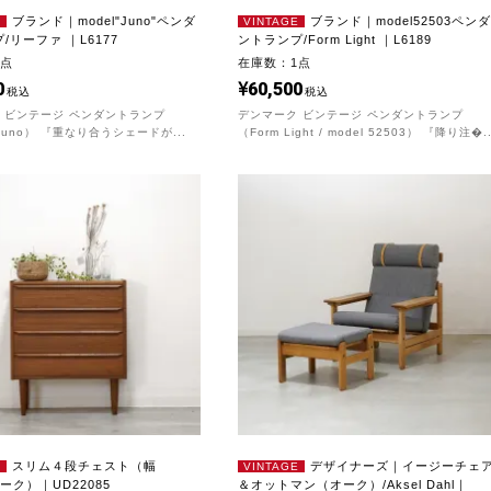
ブランド｜model"Juno"ペンダ
ブランド｜model52503ペンダ
E
VINTAGE
/リーファ ｜L6177
ントランプ/Form Light ｜L6189
1点
在庫数：1点
0
60,500
税込
税込
 ビンテージ ペンダントランプ
デンマーク ビンテージ ペンダントランプ
/ Juno） 『重なり合うシェードが...
（Form Light / model 52503） 『降り注�..
スリム４段チェスト（幅
デザイナーズ｜イージーチェ
E
VINTAGE
チーク）｜UD22085
＆オットマン（オーク）/Aksel Dahl｜