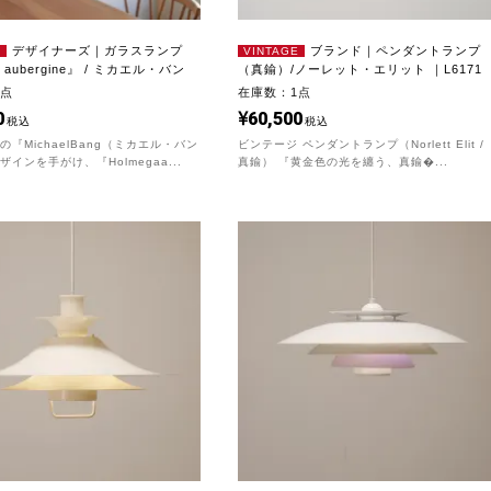
デザイナーズ｜ガラスランプ
ブランド｜ペンダントランプ
E
VINTAGE
L aubergine』 / ミカエル・バン
（真鍮）/ノーレット・エリット ｜L6171
1点
在庫数：1点
0
60,500
税込
税込
『MichaelBang（ミカエル・バン
ビンテージ ペンダントランプ（Norlett Elit /
インを手がけ、『Holmegaa...
真鍮） 『黄金色の光を纏う、真鍮�...