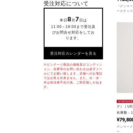
受注対応について
『デンマー
ールチェス
8
7
本日
月
日は
11:00～18:00まで受注及
びお問合せ対応をしてお
ります。
受注対応カレンダーを見る
※ビンテージ商品の価格及びコンディシ
ョン、在庫等のお問い合わせは必ずメー
ルにてお願い致します。店舗へのお電話
ではお答え出来ません。また、火・水・
木は担当者不在の為、ご対応致しかねま
す。
VINTAG
ク）｜UD2
在庫数：
79,80
デンマー
ー