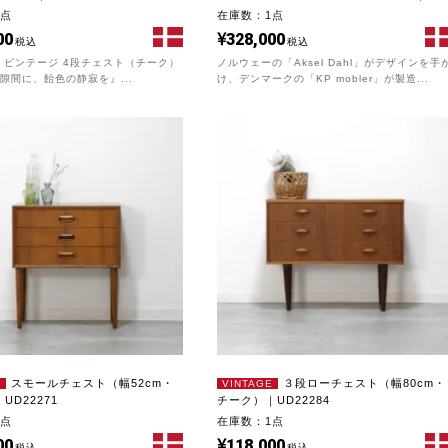
UD12221
1点
在庫数：1点
00
328,000
税込
税込
 ビンテージ 4段チェスト（チーク）
ノルウェーの「Aksel Dahl」がデザインを手
隙間に、飴色の静寂を』...
け、デンマークの「KP mobler」が製造...
スモールチェスト（幅52cm・
３段ローチェスト（幅80cm・
E
VINTAGE
UD22271
チーク）｜UD22284
1点
在庫数：1点
00
118,000
税込
税込