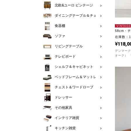
北欧&ユーロ ビンテージ
ダイニングテーブル＆チェア
食器棚
VINTAG
58cm・
ソファ
在庫数：
118,0
リビングテーブル
デンマーク
オーク） 『
テレビボード
シェルフ＆キャビネット
ベッドフレーム＆マットレス
チェスト＆ワードローブ
ドレッサー
その他家具
インテリア雑貨
キッチン雑貨