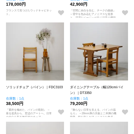
178,000円
42,900円
フランスで見つけたウッドキャビネッ
『空間に余白を生む、チークの曲線』
ト。
～背中を包み込むアノニマスな造形
と、清潔なベージュが紡ぐ日常の機能
美～
ソリッドチェア（パイン）｜FDC3103
ダイニングテーブル（幅120cm/パイ
ン）｜DT3350
在庫数：1点
在庫数：1点
38,500円
79,200円
『素朴を極めた、パインの彫刻』 ～
『飾らない日常を支える、パインの温
座る道具から、窓辺のアートへ。日常
もり』 ～28mm厚の天板と二本脚の機
の余白を彩る無垢材のチェア～
能美。時を刻んだアノニマスな食卓～