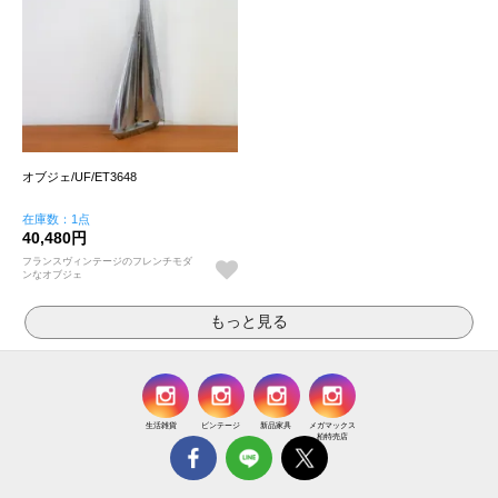
オブジェ/UF/ET3648
在庫数：1点
40,480円
フランスヴィンテージのフレンチモダ
ンなオブジェ
生活雑貨
ビンテージ
新品家具
メガマックス
柏特売店