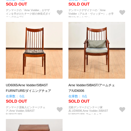
SOLD OUT
SOLD OUT
デンマークの「Arne Vodder」がデザ
デンマークデザイナーの「Arne
インを手がけたチーク材の伸長式ダイ
Vodder（アルネ・ヴォッダー）」が手
ニングテーブル
掛けたオットマン。
UD6065/Arne Vodder/SIBAST
Arne Vodder/SIBAST/アームチェ
FURNITURE/ダイニングチェア
ア/UD6006
在庫数： 0点
在庫数： 0点
SOLD OUT
SOLD OUT
デンマーク直輸入ビンテージチェ
北欧デンマークビンテージ家
ア,Arne Vodder,SIBAST
具,UD6006,Arne Vodder,SIBAST
FURNITURE
FURNITURE,アームチェア