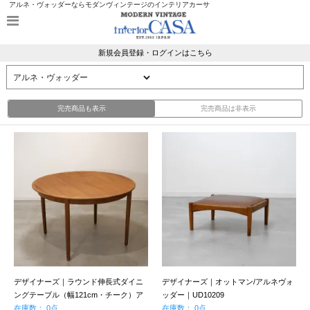
アルネ・ヴォッダーならモダンヴィンテージのインテリアカーサ
新規会員登録・ログインはこちら
完売商品も表示
完売商品は非表示
デザイナーズ｜ラウンド伸長式ダイニ
デザイナーズ｜オットマン/アルネヴォ
ングテーブル（幅121cm・チーク）ア
ッダー｜UD10209
ルネ・ヴォッダー｜UD19133
在庫数： 0点
在庫数： 0点