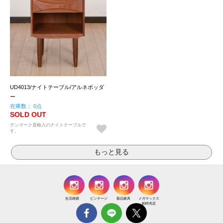
UD4013/ナイトテーブル/アルネボッダ
ー
在庫数： 0点
SOLD OUT
デンマーク直輸入のナイトテーブルで
す。
生活雑貨
ビンテージ
新品家具
メガマックス
柏特売店