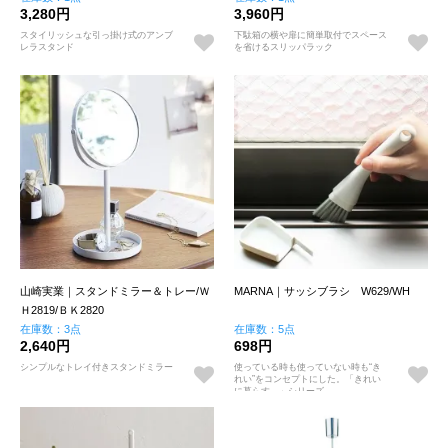
3,280円
3,960円
スタイリッシュな引っ掛け式のアンブ
下駄箱の横や扉に簡単取付でスペース
レラスタンド
を省けるスリッパラック
山崎実業｜スタンドミラー＆トレー/Ｗ
MARNA｜サッシブラシ W629/WH
Ｈ2819/ＢＫ2820
在庫数：3点
在庫数：5点
2,640円
698円
シンプルなトレイ付きスタンドミラー
使っている時も使っていない時も“き
れい”をコンセプトにした。「きれい
に暮らす。」シリーズ