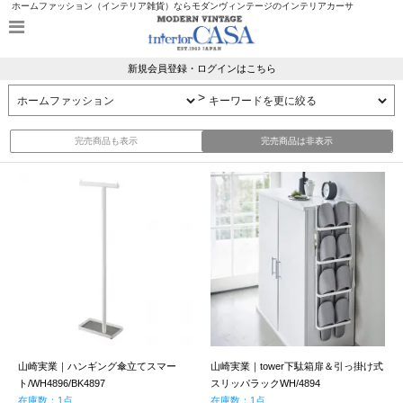
ホームファッション（インテリア雑貨）ならモダンヴィンテージのインテリアカーサ
新規会員登録・ログインはこちら
>
完売商品も表示
完売商品は非表示
山崎実業｜ハンギング傘立てスマー
山崎実業｜tower下駄箱扉＆引っ掛け式
ト/WH4896/BK4897
スリッパラックWH/4894
在庫数：1点
在庫数：1点