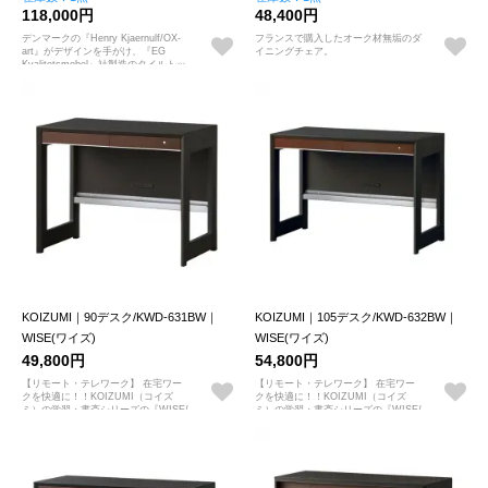
118,000円
48,400円
デンマークの『Henry Kjaernulf/OX-
フランスで購入したオーク材無垢のダ
art』がデザインを手がけ、『EG
イニングチェア。
Kvalitetsmobel』社製造のタイルトッ
プのサービングトレイ（ビンテージ）
KOIZUMI｜90デスク/KWD-631BW｜
KOIZUMI｜105デスク/KWD-632BW｜
WISE(ワイズ)
WISE(ワイズ)
49,800円
54,800円
【リモート・テレワーク】 在宅ワー
【リモート・テレワーク】 在宅ワー
クを快適に！！KOIZUMI（コイズ
クを快適に！！KOIZUMI（コイズ
ミ）の学習・書斎シリーズの『WISE/
ミ）の学習・書斎シリーズの『WISE/
ワイズ』
ワイズ』