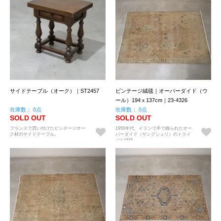
サイドテーブル（オーク）｜ST2457
ビンテージ絨毯｜オーバーダイド（ウ
ール）194ｘ137cm｜23-4326
在庫数： 0点
在庫数： 0点
SOLD OUT
SOLD OUT
フランスで買い付けたビンテージオー
1950年代、イランで手で織られたオー
ク材のサイドテーブル。
バーダイド（サングシュリ）のトライ
バル絨毯。