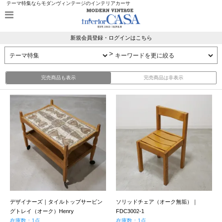
テーマ特集ならモダンヴィンテージのインテリアカーサ
新規会員登録・ログインはこちら
>
完売商品も表示
完売商品は非表示
デザイナーズ｜タイルトップサービン
ソリッドチェア（オーク無垢）｜
グトレイ（オーク）Henry
FDC3002-1
Kjaernulf&OX-art｜UD19305
在庫数：1点
在庫数：1点