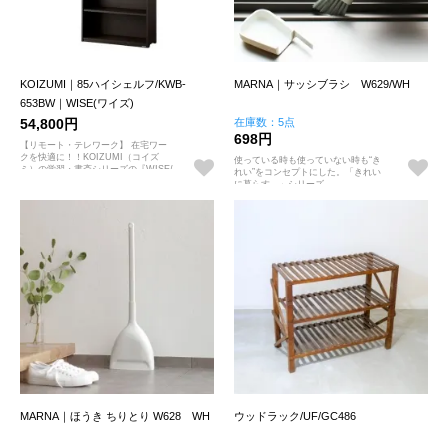
KOIZUMI｜85ハイシェルフ/KWB-
MARNA｜サッシブラシ W629/WH
653BW｜WISE(ワイズ)
54,800円
在庫数：5点
698円
【リモート・テレワーク】 在宅ワー
クを快適に！！KOIZUMI（コイズ
使っている時も使っていない時も“き
ミ）の学習・書斎シリーズの『WISE/
れい”をコンセプトにした。「きれい
ワイズ』
に暮らす。」シリーズ
MARNA｜ほうき ちりとり W628 WH
ウッドラック/UF/GC486