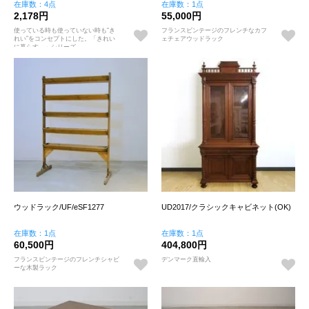
在庫数：4点
在庫数：1点
2,178円
55,000円
使っている時も使っていない時も“き
フランスビンテージのフレンチなカフ
れい”をコンセプトにした。「きれい
ェチェアウッドラック
に暮らす。」シリーズ
ウッドラック/UF/eSF1277
UD2017/クラシックキャビネット(OK)
在庫数：1点
在庫数：1点
60,500円
404,800円
フランスビンテージのフレンチシャビ
デンマーク直輸入
ーな木製ラック