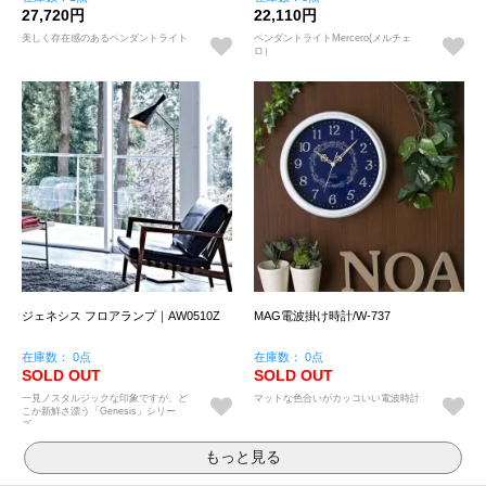
27,720円
22,110円
美しく存在感のあるペンダントライト
ペンダントライトMercero(メルチェ
ロ）
ジェネシス フロアランプ｜AW0510Z
MAG電波掛け時計/W-737
在庫数： 0点
在庫数： 0点
SOLD OUT
SOLD OUT
一見ノスタルジックな印象ですが、ど
マットな色合いがカッコいい電波時計
こか新鮮さ漂う「Genesis」シリー
ズ。