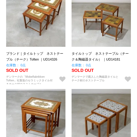
ブランド｜タイルトップ ネストテー
タイルトップ ネストテーブル（チー
ブル（チーク）Toften ｜UD14326
ク＆陶磁器タイル） ｜UD14181
在庫数： 0点
在庫数： 0点
SOLD OUT
SOLD OUT
デンマークの「Mobelfabrikken
デンマークで購入した陶磁器タイルと
Toften」社製造のセラミックタイル付
チーク材のネストテーブル
きチーク材のネストテーブル。