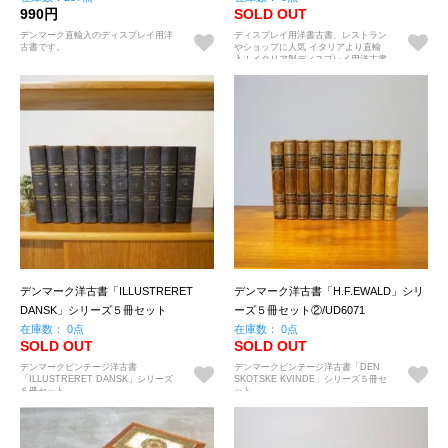
990円
SOLD OUT
デンマーク直輸入のディスプレイ用洋
ディスプレイ用洋書古書、レストラン
古書です。
やショップに人気 イタリアより直輸
入！イタリア製ディスプレイ用洋古書
－7冊セット－
デンマーク洋古書「ILLUSTRERET
デンマーク洋古書「H.F.EWALD」シリ
DANSK」シリーズ５冊セット
ーズ５冊セット②/UD6071
①/UD6071
在庫数： 0点
在庫数： 0点
SOLD OUT
SOLD OUT
デンマークビンテージ洋古書
デンマークビンテージ洋古書「DEN
「ILLUSTRERET DANSK」シリーズ
SKOTSKE KVINDE」シリーズ５冊セ
５冊セット
ット