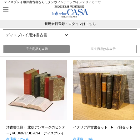
ディスプレイ用洋書古書ならモダンヴィンテージのインテリアカーサ
新規会員登録・ログインはこちら
完売商品も表示
完売商品は非表示
洋古書(1冊） 北欧デンマークのビンテ
イタリア洋古書セット R 7冊セット
ージ/UD6071/UD7094 ディスプレイ
用(単行本サイズ)
在庫数：257点
在庫数： 0点