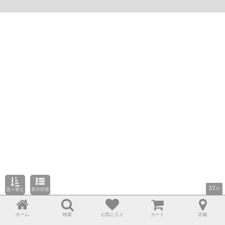
37
件
並べ替え
表示切替
ホーム
検索
お気に入り
カート
店舗