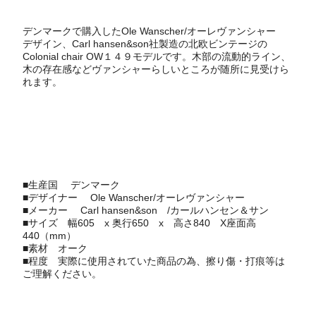
デンマークで購入したOle Wanscher/オーレヴァンシャー
デザイン、Carl hansen&son社製造の北欧ビンテージの
Colonial chair OW１４９モデルです。木部の流動的ライン、
木の存在感などヴァンシャーらしいところが随所に見受けら
れます。
■生産国
デンマーク
■デザイナー
Ole Wanscher/オーレヴァンシャー
■メーカー
Carl hansen&son /カールハンセン＆サン
■サイズ 幅605 x 奥行650 x 高さ840 X座面高
440（mm）
■素材 オーク
■程度 実際に使用されていた商品の為、擦り傷・打痕等は
ご理解ください。