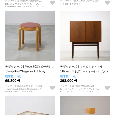
デンマークの『Henry Kjaernulf/OX-
デンマークで購入したビンテージのチ
art』がデザインを手がけ、『EG
ーク材のキャビネット
Kvalitetsmobel』社製造のタイルトッ
プのサービングトレイ（ビンテージ）
デザイナーズ｜Model.8024(ビーチ）ス
デザイナーズ｜キャビネット（幅
ツール/Rud Thygesen & Johnny
120cm・マホガニー）オーレ・ヴァン
Sørensen｜UD18391
在庫数：1点
シャー｜UD19239
在庫数：1点
69,800円
398,000円
デンマークの家具デザイナー「Rud
デンマークの「Ole Wanscher/オー
Thygesen & Johnny Sørensen」が
レ・ヴァンシャー」がデザインを手が
1981年にデザインを手がけ、
け、「Poul Jeppesen Møbelfabrik」
「Magnus Olesen」社製造の8000
社製造のビンテージのマホガニー材の
Seriesの8021ベントウッドスツール
Rungstedlund（ルンステッドラン
（ビンテージ）
ド）シリーズのキャビネット。