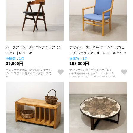
ハーフアーム・ダイニングチェア（チ
デザイナーズ｜J147 アームチェア(ビ
ーク）｜UD13134
ーチ）/エリック・オーレ・ヨルゲンセ
在庫数：1点
ン｜UD18339
在庫数：1点
89,800円
198,000円
デンマークで購入した北欧ビンテージ
デンマークの家具デザイナー「Erik
のハーフアーム付ダイニングチェアで
Ole Jogensen/エリック・オーレ・ヨ
す
ルゲンセン」が1978年にデザインを手
がけたビーチ材のJ147アームチェア
（ビンテージ）