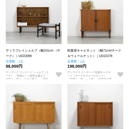
ディスプレイシェルフ（幅101cm・/チ
蛇腹扉キャビネット （幅71cm/チーク
ーク）｜UD22099
＆ウォールナット）｜UD22278
在庫数：1点
在庫数：1点
98,000円
198,000円
デンマーク ビンテージ シェルフ（チ
デンマーク ビンテージ 蛇腹キャビネ
ーク） 『収納という役割を越えて、
ット（チーク＆ウォールナット）
日常を「飾る」ための舞台』 ～視線
『空間を「静」へと導く、蛇腹扉の魔
が抜ける余白と、チークの木目が描く
法』 ～手仕事の結晶が描き出す、継
静かな景色～
ぎ目のない美学～