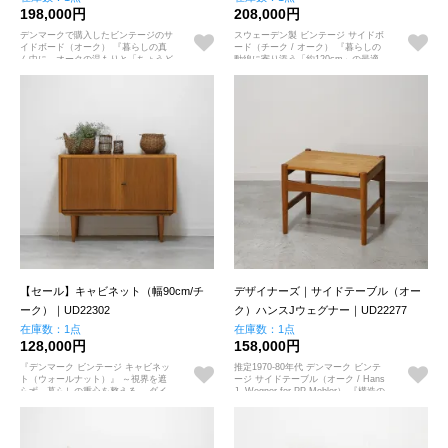
198,000円
208,000円
デンマークで購入したビンテージのサ
スウェーデン製 ビンテージ サイドボ
イドボード（オーク） 『暮らしの真
ード（チーク / オーク） 『暮らしの
ん中に、オークの温もりと「ちょうど
動線に寄り添う「約120cm」の最適
いい」機能を』
解』 ～スライド天板が広げる、日々
のささやかな機能美～
【セール】キャビネット（幅90cm/チ
デザイナーズ｜サイドテーブル（オー
ーク）｜UD22302
ク）ハンスJウェグナー｜UD22277
在庫数：1点
在庫数：1点
128,000円
158,000円
『デンマーク ビンテージ キャビネッ
推定1970-80年代 デンマーク ビンテ
ト（ウォールナット）』 ～視界を遮
ージ サイドテーブル（オーク / Hans
らず、暮らしの重心を整える。 ダイ
J. Wegner for PP Mobler） 『構造の
ニングの傍らで「用の美」を愉しむ贅
純粋さと、木肌の誠実な体温。』 ～
沢～
ウェグナーの思想を継承した、PPモ
ブラーの矜持～