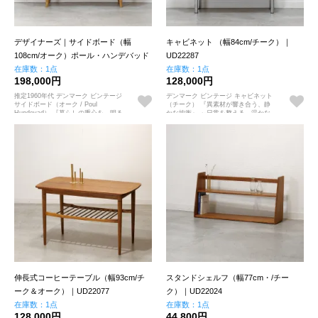
デザイナーズ｜サイドボード（幅
キャビネット （幅84cm/チーク）｜
108cm/オーク）ポール・ハンデバッド
UD22287
｜UD22005
在庫数：1点
在庫数：1点
198,000円
128,000円
推定1960年代 デンマーク ビンテージ
デンマーク ビンテージ キャビネット
サイドボード（オーク / Poul
（チーク） 『異素材が響き合う、静
Hundevad） 『暮らしの重心を、明る
かな均衡』 ～日常を整える、温かな
いオークの温もりへと』 ～名匠の哲
木の器～
学が息づく、美しき収納の器～
伸長式コーヒーテーブル（幅93cm/チ
スタンドシェルフ（幅77cm・/チー
ーク＆オーク）｜UD22077
ク）｜UD22024
在庫数：1点
在庫数：1点
128,000円
44,800円