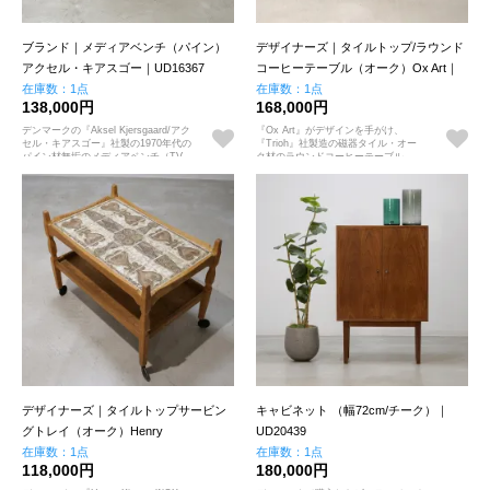
ブランド｜メディアベンチ（パイン）
デザイナーズ｜タイルトップ/ラウンド
アクセル・キアスゴー｜UD16367
コーヒーテーブル（オーク）Ox Art｜
在庫数：1点
UD16390
在庫数：1点
138,000円
168,000円
デンマークの『Aksel Kjersgaard/アク
『Ox Art』がデザインを手がけ、
セル・キアスゴー』社製の1970年代の
『Trioh』社製造の磁器タイル・オー
パイン材無垢のメディアベンチ（TV
ク材のラウンドコーヒーテーブル
ボード）
デザイナーズ｜タイルトップサービン
キャビネット （幅72cm/チーク）｜
グトレイ（オーク）Henry
UD20439
Kjaernulf&OX-art｜UD19305
在庫数：1点
在庫数：1点
118,000円
180,000円