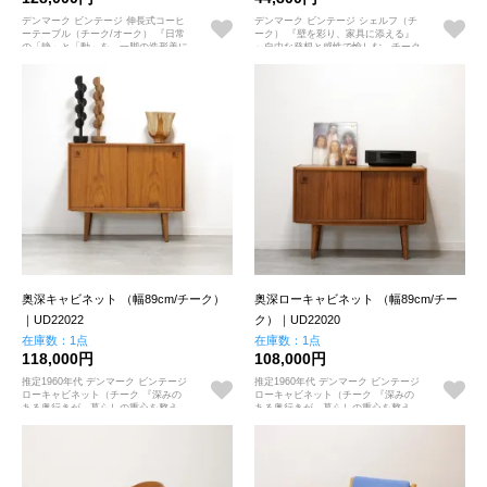
デンマーク ビンテージ 伸長式コーヒ
デンマーク ビンテージ シェルフ（チ
ーテーブル（チーク/オーク） 『日常
ーク） 『壁を彩り、家具に添える』
の「静」と「動」を、一脚の造形美に
～自由な発想と感性で愉しむ、チーク
収める』 ～チークの体温と、オーク
材の軽やかな居場所～
が刻む端正なリズム～
奥深キャビネット （幅89cm/チーク）
奥深ローキャビネット （幅89cm/チー
｜UD22022
ク）｜UD22020
在庫数：1点
在庫数：1点
118,000円
108,000円
推定1960年代 デンマーク ビンテージ
推定1960年代 デンマーク ビンテージ
ローキャビネット（チーク 『深みの
ローキャビネット（チーク 『深みの
ある奥行きが、暮らしの重心を整え
ある奥行きが、暮らしの重心を整え
る』 ～音楽と余白を愉しむための、
る』 ～音楽と余白を愉しむための、
特別な一台～
特別な一台～