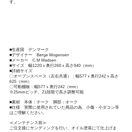
す。
■生産国
デンマーク
■デザイナー
Børge Mogensen
■メーカー
C.M Madsen
■サイズ 幅1220ｘ奥行260ｘ高さ940（mm）
■詳細サイズ
〇オープンスペース（左右共通）：幅577ｘ奥行242ｘ高さ
625（mm）
〇可動棚板：幅577ｘ奥行242（mm）
※25mmピッチ、21段階で高さ調整可能
■素材 本体：チーク 脚部：オーク
■仕様 実際に使用されていた商品の為、小傷・小ダコン等
はご理解ください。
≪メンテナンス前≫
ご注文後にサンディングを行い、オイル塗装にて仕上げま