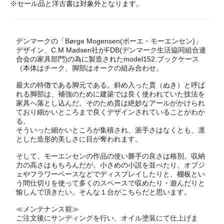
※セール品と洋古書は対象外となります。
デンマークの「Børge Mogensen(ボーエ・モーエンセン)」
デザイン、C.M Madsen社がFDB(デンマーク生活協同組合連
合会の家具部門)の為に製造されたmodel152.ブックケース
（本体はチーク、脚部はオークの組み合わせ。
最大の特徴である脚元である。斜め入った貫（ぬき）と呼ば
れる脚部は、補強のために建築では良く使われていた技法を
家具へ落とし込んだ。そのため貫は絶妙なアールがかけられ
ており細かいところまで良くデザインされていることがわか
る。
そういった細かいところが集積され、派手さはなくとも、凛
とした造形的美しさに目が奪われます。
そして、モーエンセンの作品の使い勝手の良さは格別。収納
力の高さはもちろんだが、小さめの小説を並べたり、オブジ
ェやフラワーベースなどでディスプレイしたりと、棚板とい
う間仕切りを使って多くのスペースで収めたり・遊んだりと
愉しんで頂きたい。そんな１台がこちらだと思います。
≪メンテナンス前≫
ご注文後にサンディングを行い、オイル塗装にて仕上げま