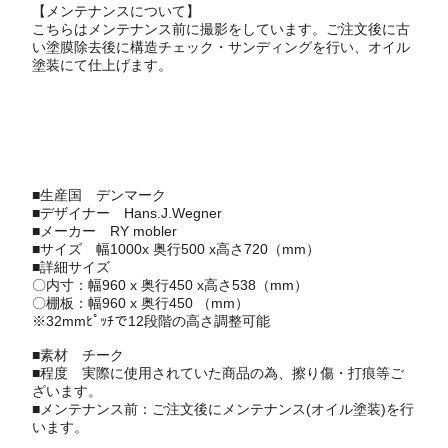
【メンテナンスについて】
こちらはメンテナンス前に撮影をしています。ご注文後に古
い塗膜除去後に構造チェック・サンディングを行い、オイル
塗装にて仕上げます。
■生産国
デンマーク
■デザイナー
Hans.J.Wegner
■メーカー
RY mobler
■サイズ 幅1000x 奥行500 x高さ720（mm）
■詳細サイズ
〇内寸：幅960 x 奥行450 x高さ538（mm）
〇棚板：幅960 x 奥行450 （mm）
※32mmﾋﾟｯﾁで12段階の高さ調整可能
■素材 チーク
■程度 実際に使用されていた商品の為、擦り傷・打痕等ご
ざいます。
■メンテナンス前：ご注文後にメンテナンス(オイル塗装)を行
います。