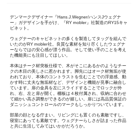
デンマークデザイナー『Hans.J.Wegner/ハンスJウェグナ
ー」ガデザインを手がけ、『RY mobler』社製造のRY15キャ
ビネット。
ウェグナーのキャビネットの多くを製造してタッグを組んで
いたのがRY mobler社。良質な素材を知り尽くしたウェグナ
ーならではの安心感が漂う作品。そして使い手のことを考え
た機能美にも注目してほしい。
本体はチーク材突板仕様で、木がそこにあるかのようなチー
クの木目の美しさに惹かれます。脚先にはオーク材無垢が使
われており、本体のコントラストを生むことでの浮遊感、動
かす時に丈夫な無垢材など、デザインと機能が見事に融合し
ています。扉の金具を左にスライドすることでロックが外
れ、右、左と扉が開く。棚板は４枚付属され、収納に合わせ
て細かい高さ調整ができるのが嬉しい。扉には高品質保証の
ダニッシュコントロールのマークもしっかりついています。
部屋の顔となる佇まい。リビングにも置くのも素敵ですし、
寝室にあっても素敵です。ウェグナーらしさが詰まった作品
と共に生活してみてはいかがだろうか。