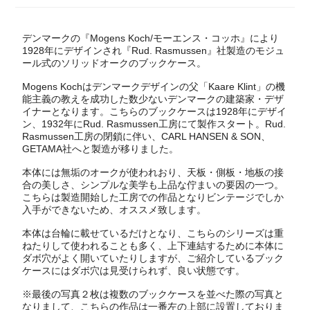
デンマークの『Mogens Koch/モーエンス・コッホ』により
1928年にデザインされ『Rud. Rasmussen』社製造のモジュ
ール式のソリッドオークのブックケース。
Mogens Kochはデンマークデザインの父「Kaare Klint」の機
能主義の教えを成功した数少ないデンマークの建築家・デザ
イナーとなります。こちらのブックケースは1928年にデザイ
ン、1932年にRud. Rasmussen工房にて製作スタート。Rud.
Rasmussen工房の閉鎖に伴い、CARL HANSEN & SON、
GETAMA社へと製造が移りました。
本体には無垢のオークが使われおり、天板・側板・地板の接
合の美しさ、シンプルな美学も上品な佇まいの要因の一つ。
こちらは製造開始した工房での作品となりビンテージでしか
入手ができないため、オススメ致します。
本体は台輪に載せているだけとなり、こちらのシリーズは重
ねたりして使われることも多く、上下連結するために本体に
ダボ穴がよく開いていたりしますが、ご紹介しているブック
ケースにはダボ穴は見受けられず、良い状態です。
※最後の写真２枚は複数のブックケースを並べた際の写真と
なりまして、こちらの作品は一番左の上部に設置しておりま