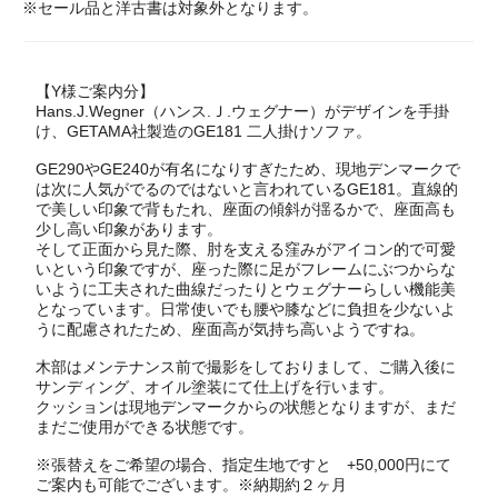
※セール品と洋古書は対象外となります。
【Y様ご案内分】
Hans.J.Wegner（ハンス.Ｊ.ウェグナー）がデザインを手掛
け、GETAMA社製造のGE181 二人掛けソファ。
GE290やGE240が有名になりすぎたため、現地デンマークで
は次に人気がでるのではないと言われているGE181。直線的
で美しい印象で背もたれ、座面の傾斜が揺るかで、座面高も
少し高い印象があります。
そして正面から見た際、肘を支える窪みがアイコン的で可愛
いという印象ですが、座った際に足がフレームにぶつからな
いように工夫された曲線だったりとウェグナーらしい機能美
となっています。日常使いでも腰や膝などに負担を少ないよ
うに配慮されたため、座面高が気持ち高いようですね。
木部はメンテナンス前で撮影をしておりまして、ご購入後に
サンディング、オイル塗装にて仕上げを行います。
クッションは現地デンマークからの状態となりますが、まだ
まだご使用ができる状態です。
※張替えをご希望の場合、指定生地ですと +50,000円にて
ご案内も可能でございます。※納期約２ヶ月