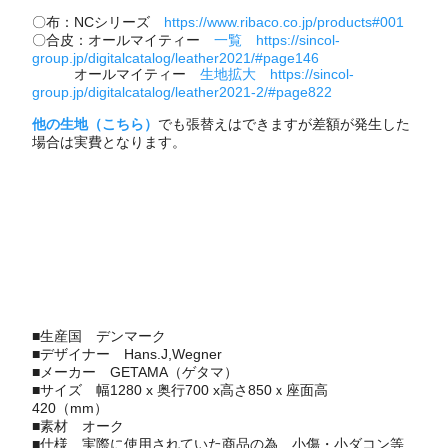
〇布：NCシリーズ
https://www.ribaco.co.jp/products#001
〇合皮：オールマイティー
一覧 https://sincol-
group.jp/digitalcatalog/leather2021/#page146
オールマイティー
生地拡大 https://sincol-
group.jp/digitalcatalog/leather2021-2/#page822
他の生地（こちら）
でも張替えはできますが差額が発生した
場合は実費となります。
■生産国
デンマーク
■デザイナー
Hans.J,Wegner
■メーカー
GETAMA（ゲタマ）
■サイズ 幅1280 x 奥行700 x高さ850ｘ座面高
420（mm）
■素材 オーク
■仕様 実際に使用されていた商品の為、小傷・小ダコン等