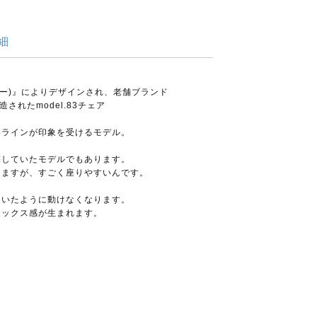
細
O.モラー)』によりデザインされ、老舗ブランド
製造されたmodel.83チェア
いラインが印象を受けるモデル。
探していたモデルでもあります。
りますが、すごく座りやすいんです。
ついたように動けなくなります。
ラックス感が生まれます。