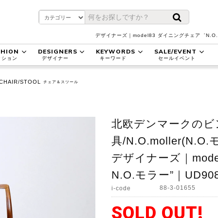
デザイナーズ｜model83 ダイニングチェア゛N.
SHION
DESIGNERS
KEYWORDS
SALE/EVENT
ッション
デザイナー
キーワード
セールイベント
CHAIR/STOOL
チェア＆スツール
北欧デンマークのビ
具/N.O.moller(N.O.
デザイナーズ｜mod
N.O.モラー”｜UD90
88-3-01655
i-code
SOLD OUT!