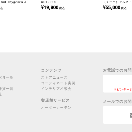
d Thygesen &
UD12098
（チーク）アルネ・
19,800
55,000
ensen｜UD18391
ルセン｜UD22402
込
税込
税込
コンテンツ
お電話でのお問
家具一覧
ストアニュース
コーディネート実例
雑貨一覧
インテリア相談会
※ビンテー
覧
実店舗サービス
メールでのお問
オーダーカーテン