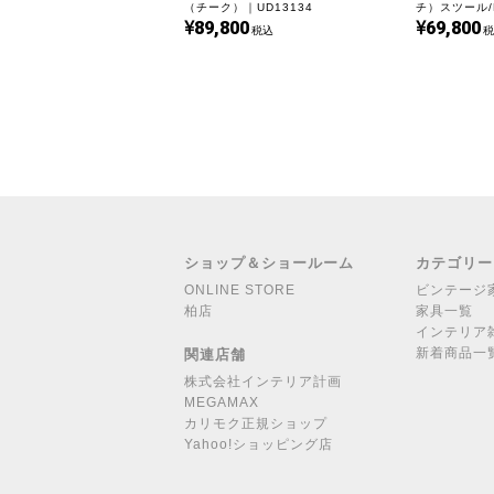
（チーク）｜UD13134
チ）スツール/Ru
89,800
69,800
Johnny Sør
税込
税
ショップ＆ショールーム
カテゴリー
ONLINE STORE
ビンテージ
柏店
家具一覧
インテリア
新着商品一
関連店舗
株式会社インテリア計画
MEGAMAX
カリモク正規ショップ
Yahoo!ショッピング店