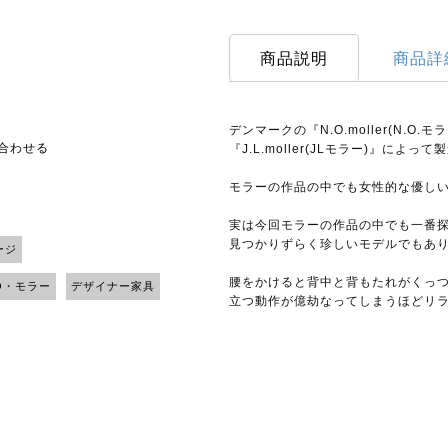
商品説明
商品詳
デンマークの『N.O.moller(N.
い合わせる
『J.L.moller(JLモラー)』によって
モラーの作品の中でも女性的な優し
実は今回モラーの作品の中でも一番
見つかりずらく珍しいモデルでもあ
ージ
腰をかけると背中と背もたれがくっ
O・モラー
デザイナー家具
立つ動作が億劫なってしまうほどリ