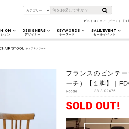
ビストロチェア（ビーチ）【１脚
SHION
DESIGNERS
KEYWORDS
SALE/EVENT
ッション
デザイナー
キーワード
セールイベント
CHAIR/STOOL
チェア＆スツール
フランスのビンテー
ーチ）【１脚】｜FDC2
88-3-02476
i-code
SOLD OUT!