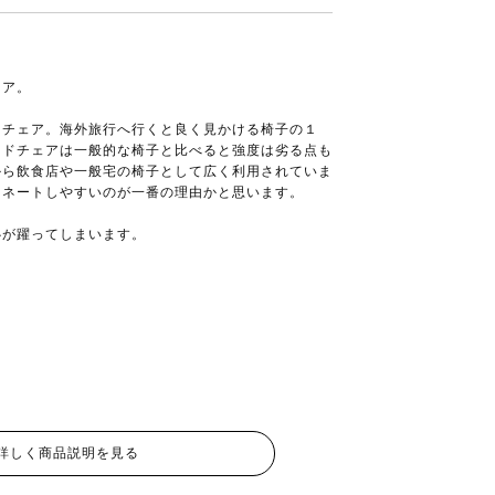
ェア。
たチェア。海外旅行へ行くと良く見かける椅子の１
ッドチェアは一般的な椅子と比べると強度は劣る点も
から飲食店や一般宅の椅子として広く利用されていま
ィネートしやすいのが一番の理由かと思います。
心が躍ってしまいます。
詳しく商品説明を見る