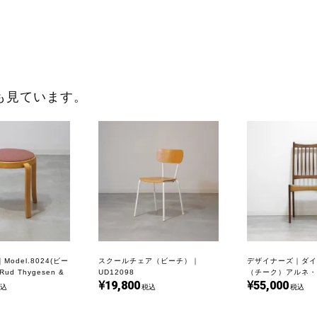
も見ています。
odel.8024(ビー
スクールチェア（ビーチ）｜
デザイナーズ｜ダイ
d Thygesen &
UD12098
（チーク）アルネ・
19,800
55,000
ensen｜UD18391
ルセン｜UD22402
込
税込
税込