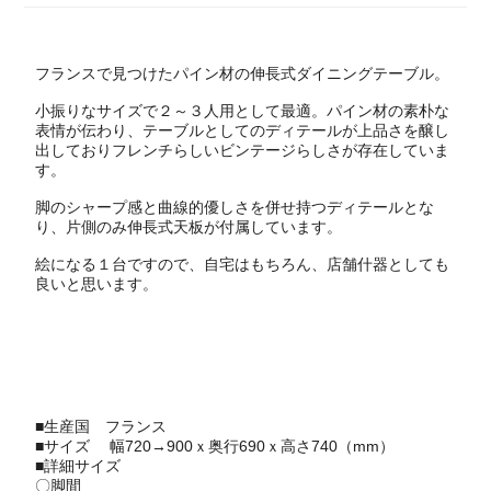
フランスで見つけたパイン材の伸長式ダイニングテーブル。
小振りなサイズで２～３人用として最適。パイン材の素朴な
表情が伝わり、テーブルとしてのディテールが上品さを醸し
出しておりフレンチらしいビンテージらしさが存在していま
す。
脚のシャープ感と曲線的優しさを併せ持つディテールとな
り、片側のみ伸長式天板が付属しています。
絵になる１台ですので、自宅はもちろん、店舗什器としても
良いと思います。
■生産国
フランス
■サイズ 幅720→900ｘ奥行690ｘ高さ740（mm）
■詳細サイズ
〇脚間