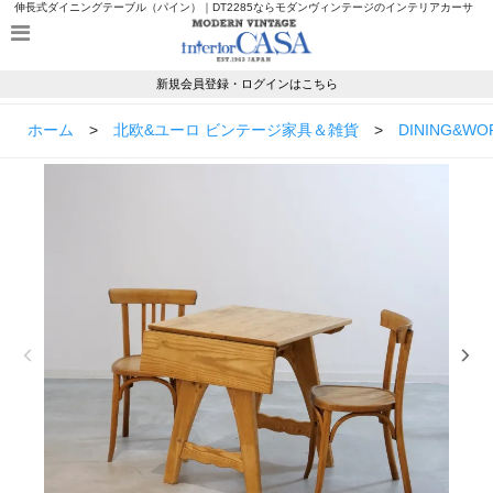
伸長式ダイニングテーブル（パイン）｜DT2285ならモダンヴィンテージのインテリアカーサ
新規会員登録・ログインはこちら
ホーム
>
北欧&ユーロ ビンテージ家具＆雑貨
>
DINING&WO