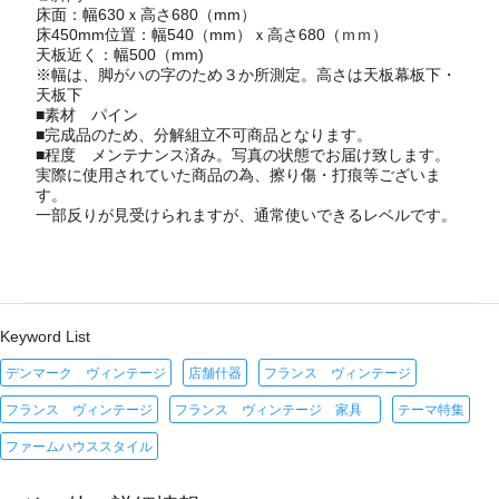
床面：幅630ｘ高さ680（mm）
床450mm位置：幅540（mm）ｘ高さ680（ｍｍ）
天板近く：幅500（mm)
※幅は、脚がハの字のため３か所測定。高さは天板幕板下・
天板下
■素材 パイン
■完成品のため、分解組立不可商品となります。
■程度 メンテナンス済み。写真の状態でお届け致します。
実際に使用されていた商品の為、擦り傷・打痕等ございま
す。
一部反りが見受けられますが、通常使いできるレベルです。
Keyword List
デンマーク ヴィンテージ
店舗什器
フランス ヴィンテージ
フランス ヴィンテージ
フランス ヴィンテージ 家具
テーマ特集
ファームハウススタイル