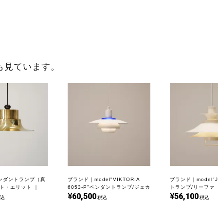
も見ています。
ンダントランプ（真
ブランド｜model"VIKTORIA
ブランド｜model"
ト・エリット ｜
6053-P"ペンダントランプ/ジェカ
トランプ/リーファ ｜
60,500
56,100
｜L6191
込
税込
税込