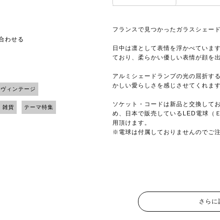
フランスで見つかったガラスシェー
い合わせる
日中は凛として表情を浮かべていま
ており、柔らかい優しい表情が顔を
アルミシェードランプの光の屈折す
かしい愛らしさを感じさせてくれま
 ヴィンテージ
ソケット・コードは新品と交換して
 雑貨
テーマ特集
め、日本で販売しているLED電球（
用頂けます。
※電球は付属しておりませんのでご
さらに