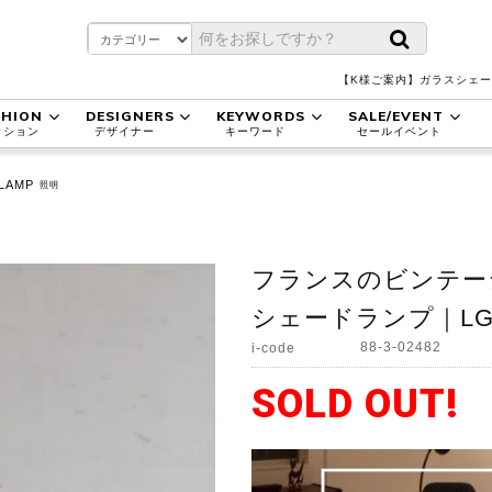
【K様ご案内】ガラスシェー
SHION
DESIGNERS
KEYWORDS
SALE/EVENT
ッション
デザイナー
キーワード
セールイベント
LAMP
照明
フランスのビンテー
シェードランプ｜LG
88-3-02482
i-code
SOLD OUT!