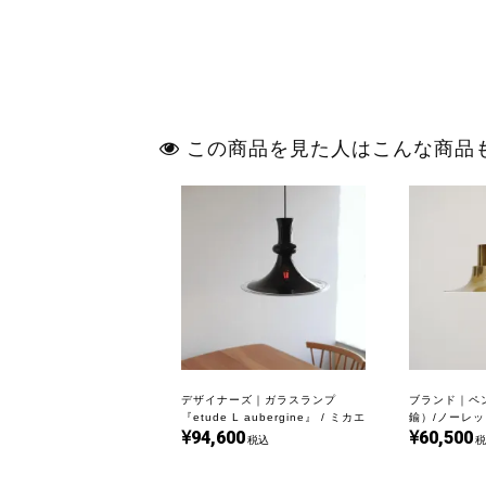
この商品を見た人はこんな商品
デザイナーズ｜ガラスランプ
ブランド｜ペ
『etude L aubergine』 / ミカエ
鍮）/ノーレッ
94,600
60,500
ル・バング｜LG791
L6171
税込
税