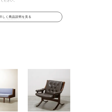
てください。
詳しく商品説明を見る
す。※納期約２ヶ月
選びください。
w.ribaco.co.jp/products#001
sincol-
021/#page146
ps://sincol-
er2021-2/#page822
きますが差額が発生した場合は実費となります。