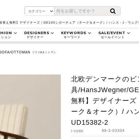
張替え無料】デザイナーズ｜GE240シガーチェア（チーク＆オーク）/ ハンス・J・ウェグナ
SHION
DESIGNERS
KEYWORDS
SALE/EVENT
ッション
デザイナー
キーワード
セールイベント
SOFA/OTTOMAN
ソファ&オットマン
北欧デンマークのビ
具/HansJWegner
無料】デザイナーズ｜
ーク＆オーク）/ ハ
UD15382-2
88-3-03304
i-code