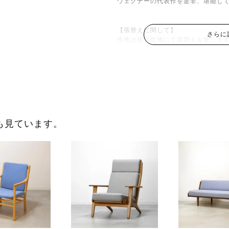
ウェグナーの代表作を是非、堪能し
【張替えに関して】
さらに
生地は指定生地にて張替えを致しま
〇指定張地生地：布 合皮 よりお
ファブリック：
NCシリーズ https://ww
合皮：
オールマイティー 一覧 https://
group.jp/digitalcatalog/leather2
オールマイティー
生地拡大 htt
group.jp/digitalcatalog/leath
も見ています。
他の生地（こちら）でも張替えはで