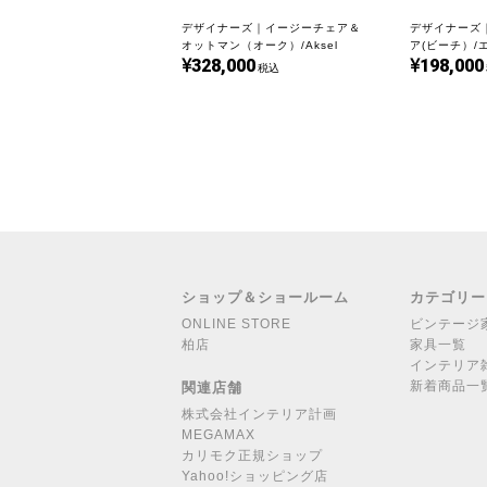
デザイナーズ｜イージーチェア＆
デザイナーズ｜
オットマン（オーク）/Aksel
ア(ビーチ）/
328,000
198,000
Dahl｜UD12221
ヨルゲンセン｜
税込
ショップ＆ショールーム
カテゴリー
ONLINE STORE
ビンテージ
柏店
家具一覧
インテリア
新着商品一
関連店舗
株式会社インテリア計画
MEGAMAX
カリモク正規ショップ
Yahoo!ショッピング店