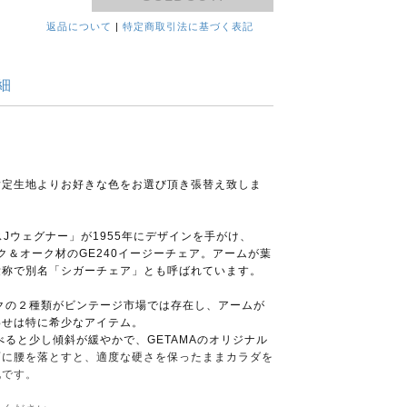
返品について
|
特定商取引法に基づく表記
細
指定生地よりお好きな色をお選び頂き張替え致しま
ハンスJウェグナー」が1955年にデザインを手がけ、
ーク＆オーク材のGE240イージーチェア。アームが葉
愛称で別名「シガーチェア」とも呼ばれています。
ークの２種類がビンテージ市場では存在し、アームが
わせは特に希少なアイテム。
べると少し傾斜が緩やかで、GETAMAのオリジナル
面に腰を落とすと、適度な硬さを保ったままカラダを
地です。