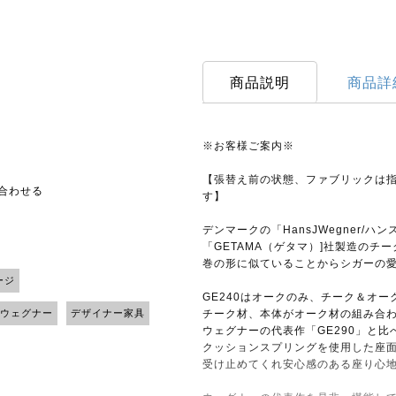
商品説明
商品詳
※お客様ご案内※
【張替え前の状態、ファブリックは
い合わせる
す】
デンマークの「HansJWegner/
「GETAMA（ゲタマ）]社製造のチ
巻の形に似ていることからシガーの
ージ
GE240はオークのみ、チーク＆オ
・ウェグナー
デザイナー家具
チーク材、本体がオーク材の組み合
ウェグナーの代表作「GE290」と比
クッションスプリングを使用した座
受け止めてくれ安心感のある座り心