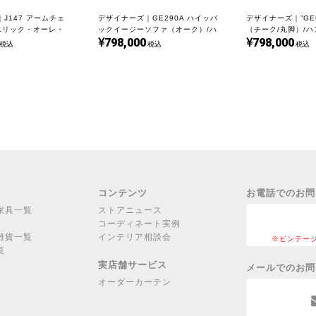
J147 アームチェ
デザイナーズ｜GE290A ハイッバ
デザイナーズ｜”GE
エリック・オーレ・
ックイージーソファ（オーク）/ハ
（チーク/丸脚）/
798,000
798,000
UD18339
ンスＪウェグナー｜UD22403
ナー｜UD22062
税込
税込
税込
コンテンツ
お電話でのお問
家具一覧
ストアニュース
コーディネート実例
雑貨一覧
インテリア相談会
※ビンテー
覧
実店舗サービス
メールでのお問
オーダーカーテン