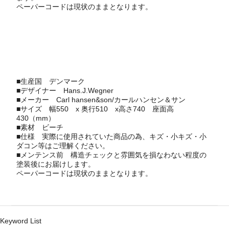
ペーパーコードは現状のままとなります。
■生産国
デンマーク
■デザイナー
Hans.J.Wegner
■メーカー
Carl hansen&son/カールハンセン＆サン
■サイズ 幅550 x 奥行510 x高さ740 座面高
430（mm）
■素材 ビーチ
■仕様 実際に使用されていた商品の為、キズ・小キズ・小
ダコン等はご理解ください。
■メンテンス前 構造チェックと雰囲気を損なわない程度の
塗装後にお届けします。
ペーパーコードは現状のままとなります。
Keyword List