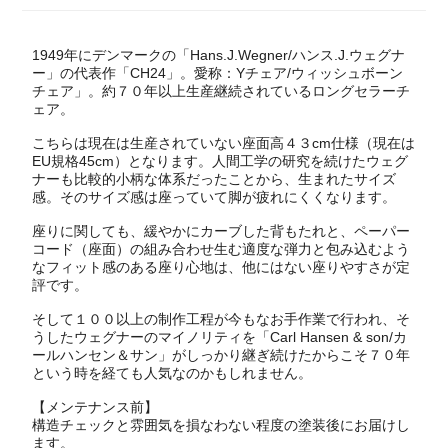
1949年にデンマークの「Hans.J.Wegner/ハンス.J.ウェグナ
ー」の代表作「CH24」。愛称：Yチェア/ウィッシュボーン
チェア」。約７０年以上生産継続されているロングセラーチ
ェア。
こちらは現在は生産されていない座面高４３cm仕様（現在は
EU規格45cm）となります。人間工学の研究を続けたウェグ
ナーも比較的小柄な体系だったことから、生まれたサイズ
感。そのサイズ感は座っていて脚が疲れにくくなります。
座りに関しても、緩やかにカーブした背もたれと、ペーパー
コード（座面）の組み合わせ生む適度な弾力と包み込むよう
なフィット感のある座り心地は、他にはない座りやすさが定
評です。
そして１００以上の制作工程が今もなお手作業で行われ、そ
うしたウェグナーのマイノリティを「Carl Hansen & son/カ
ールハンセン＆サン」がしっかり継ぎ続けたからこそ７０年
という時を経ても人気なのかもしれません。
【メンテナンス前】
構造チェックと雰囲気を損なわない程度の塗装後にお届けし
ます。