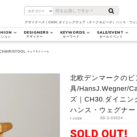
デザイナーズ｜CH30.ダイニングチェア（チーク＆ビーチ）ハンス・ウェ
SHION
DESIGNERS
KEYWORDS
SALE/EVENT
ッション
デザイナー
キーワード
セールイベント
CHAIR/STOOL
チェア＆スツール
北欧デンマークのビ
具/HansJ.Wegner/
ズ｜CH30.ダイニ
ハンス・ウェグナー｜U
88-3-03024
i-code
SOLD OUT!