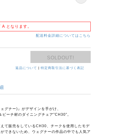
 A となります。
配送料金詳細についてはこちら
SOLDOUT!
返品について
|
特定商取引法に基づく表記
細
ハンスウェグナー)』がデザインを手がけ、
ーク＆ビーチ材のダイニングチェア”CH30”。
えて販売をしているCH30、チークを使用したモデ
とができないため、ウェグナーの作品の中でも人気ア