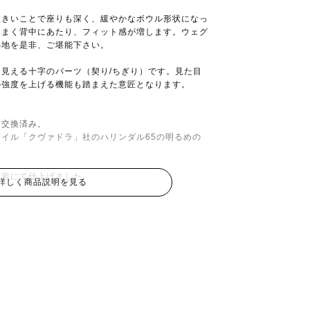
大きいことで座りも深く、緩やかなボウル形状になっ
うまく背中にあたり、フィット感が増します。ウェグ
心地を是非、ご堪能下さい。
見える十字のパーツ（契り/ちぎり）です。見た目
の強度を上げる機能も踏まえた意匠となります。
は交換済み。
イル「クヴァドラ」社のハリンダル65の明るめの
。
塗装にて仕上げました。
詳しく商品説明を見る