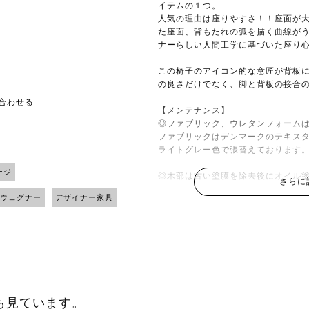
イテムの１つ。
人気の理由は座りやすさ！！座面が
た座面、背もたれの弧を描く曲線が
ナーらしい人間工学に基づいた座り
この椅子のアイコン的な意匠が背板に
の良さだけでなく、脚と背板の接合
い合わせる
【メンテナンス】
◎ファブリック、ウレタンフォーム
ファブリックはデンマークのテキスタ
ライトグレー色で張替えております
ージ
◎木部は古い塗膜を除去後にオイル
さらに
・ウェグナー
デザイナー家具
も見ています。