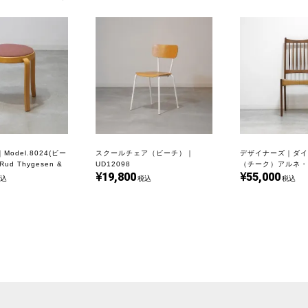
odel.8024(ビー
スクールチェア（ビーチ）｜
デザイナーズ｜ダイ
d Thygesen &
UD12098
（チーク）アルネ・
19,800
55,000
ensen｜UD18391
ルセン｜UD22402
込
税込
税込