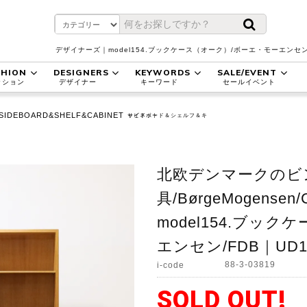
デザイナーズ｜model154.ブックケース（オーク）/ボーエ・モーエンセ
SHION
DESIGNERS
KEYWORDS
SALE/EVENT
ッション
デザイナー
キーワード
セールイベント
SIDEBOARD&SHELF&CABINET
サイドボード＆シェルフ＆キャビネット
北欧デンマークのビ
具/BørgeMogense
model154.ブッ
エンセン/FDB｜UD1
88-3-03819
i-code
SOLD OUT!