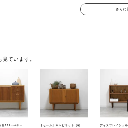
さらに
も見ています。
幅119cm/チー
【セール】キャビネット（幅
ディスプレイシェル