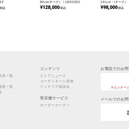
12
90cm/チーク）｜UD22302
101cm・/チーク）
128,000
98,000
税込
税込
税込
コンテンツ
お電話でのお問
家具一覧
ストアニュース
コーディネート実例
雑貨一覧
インテリア相談会
※ビンテー
覧
実店舗サービス
メールでのお問
オーダーカーテン