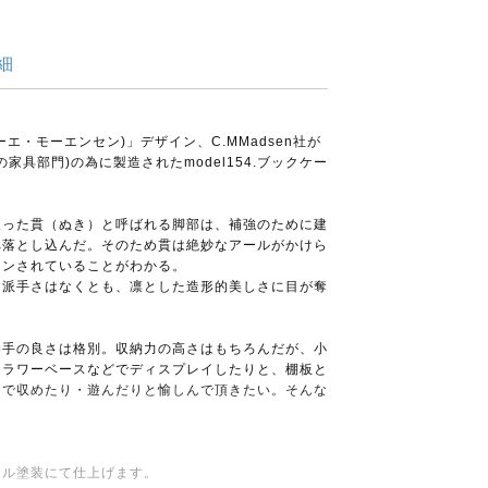
細
(ボーエ・モーエンセン)」デザイン、C.MMadsen社が
家具部門)の為に製造されたmodel154.ブックケー
入った貫（ぬき）と呼ばれる脚部は、補強のために建
へ落とし込んだ。そのため貫は絶妙なアールがかけら
インされていることがわかる。
、派手さはなくとも、凛とした造形的美しさに目が奪
勝手の良さは格別。収納力の高さはもちろんだが、小
フラワーベースなどでディスプレイしたりと、棚板と
スで収めたり・遊んだりと愉しんで頂きたい。そんな
イル塗装にて仕上げます。