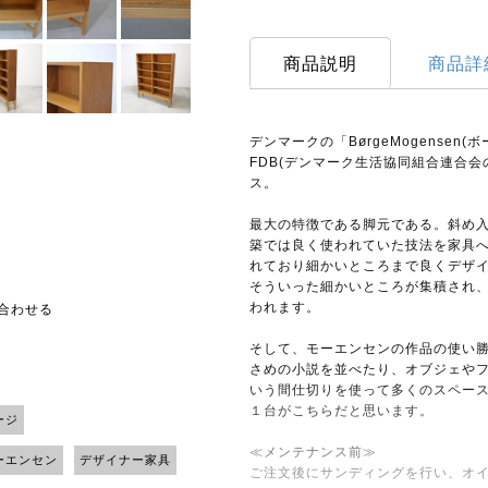
商品説明
商品詳
デンマークの「BørgeMogensen
FDB(デンマーク生活協同組合連合会の
ス。
最大の特徴である脚元である。斜め
築では良く使われていた技法を家具
れており細かいところまで良くデザ
そういった細かいところが集積され
われます。
い合わせる
そして、モーエンセンの作品の使い
さめの小説を並べたり、オブジェや
いう間仕切りを使って多くのスペー
１台がこちらだと思います。
ージ
≪メンテナンス前≫
ーエンセン
デザイナー家具
ご注文後にサンディングを行い、オ