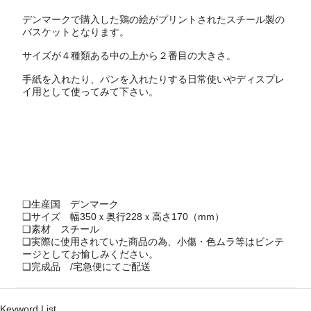
デンマークで購入した鶏の絵がプリントされたスチール製の
バスケットとなります。
サイズが４種類ある中の上から２番目の大きさ。
手紙を入れたり、パンを入れたりする日常使いやディスプレ
イ用として使ってみて下さい。
❑生産国
デンマーク
❑サイズ 幅350ｘ奥行228ｘ高さ170（mm）
❑素材 スチール
❑実際に使用されていた商品の為、小傷・色ムラ等はビンテ
ージとしてお愉しみください。
❑完成品 /宅急便にてご配送
Keyword List