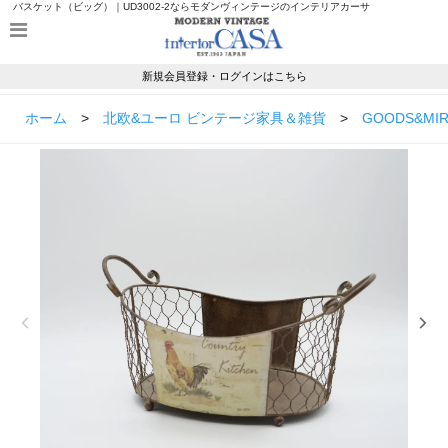
バスケット（ビッグ）｜UD3002-2ならモダンヴィンテージのインテリアカーサ
新規会員登録・ログインはこちら
ホーム
>
北欧&ユーロ ビンテージ家具＆雑貨
>
GOODS&MI