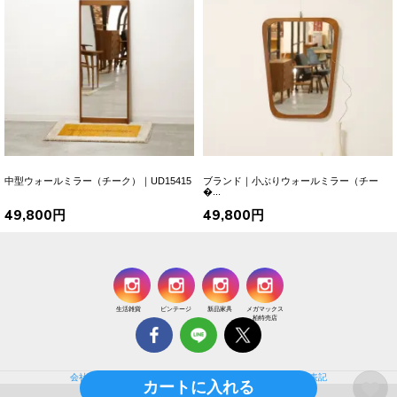
中型ウォールミラー（チーク）｜UD15415
ブランド｜小ぶりウォールミラー（チー
�...
49,800円
49,800円
生活雑貨
ビンテージ
新品家具
メガマックス
柏特売店
会社概要
個人情報保護方針
特定商取引法に基づく通販の表記
カートに入れる