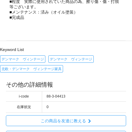
■程度 実際に使用されていた商品の為、擦り傷・傷・打痕
等ございます。
■メンテナンス：済み（オイル塗装）
■完成品
Keyword List
デンマーク ヴィンテージ
デンマーク ヴィンテージ
北欧・デンマーク ヴィンテージ家具
その他の詳細情報
i-code
88-3-04413
在庫状況
0
この商品を友達に教える