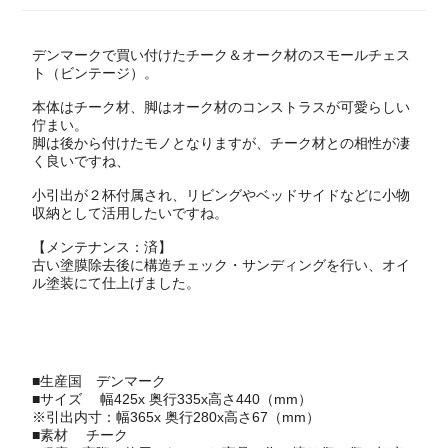
デンマークで買い付けたチーク＆オーク材のスモールチェス
ト（ビンテージ）。
本体はチーク材、脚はオーク材のコンストラスが可愛らしい
佇まい。
脚は後から付けたモノとなりますが、チーク材との相性が凄
く良いですね、
小引出が２杯付属され、リビングやベッドサイドなどに小物
収納として活用したいですね。
【メンテナンス：済】
古い塗膜除去後に構造チェック・サンディングを行い、オイ
ル塗装にて仕上げました。
■生産国
デンマーク
■サイズ 幅425x 奥行335x高さ440（mm）
※引出内寸：幅365x 奥行280x高さ67（mm）
■素材 チーク