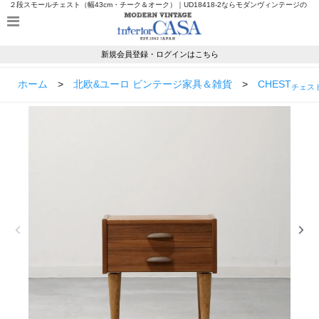
２段スモールチェスト（幅43cm・チーク＆オーク）｜UD18418-2ならモダンヴィンテージの
インテリアカーサ
新規会員登録・ログインはこちら
ホーム
>
北欧&ユーロ ビンテージ家具＆雑貨
>
CHEST
チェス