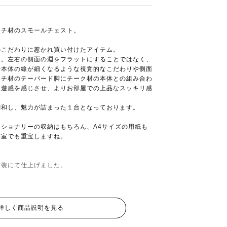
ーチ材のスモールチェスト。
のこだわりに惹かれ買い付けたアイテム。
ィ。左右の側面の淵をフラットにすることではなく、
で本体の線が細くなるような視覚的なこだわりや側面
ーチ材のテーパード脚にチーク材の本体との組み合わ
浮遊感を感じさせ、よりお部屋での上品なスッキリ感
調和し、魅力が詰まった１台となっております。
ショナリーの収納はもちろん、A4サイズの用紙も
寝室でも重宝しますね。
塗装にて仕上げました。
詳しく商品説明を見る