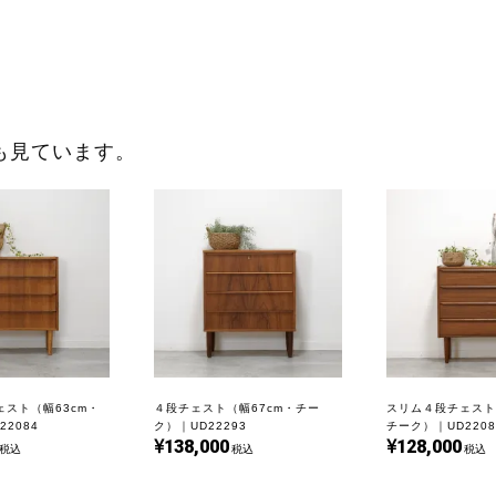
も見ています。
スト（幅63cm・
４段チェスト（幅67cm・チー
スリム４段チェスト
2084
ク）｜UD22293
チーク）｜UD2208
138,000
128,000
税込
税込
税込