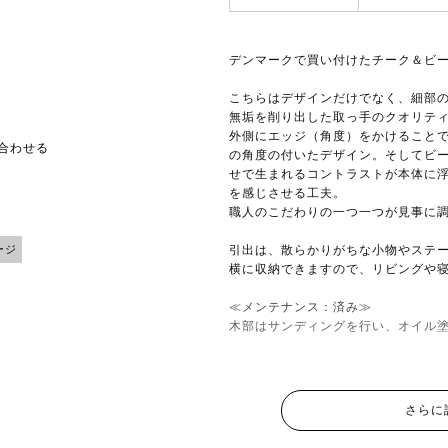
デンマークで買い付けたチーク＆ビ
こちらはデザインだけでなく、細部
無垢を削り出した取っ手のクオリテ
外側にエッジ（角度）をかけること
い合わせる
の角度の付いたデザイン。そしてビ
せで生まれるコントラストが本体に
を感じさせる工夫。
職人のこだわりの一つ一つが見事に
ージ
引出は、散らかりがちな小物やステー
横に収納できますので、リビングや
≪メンテナンス：済み≫
木部はサンディングを行い、オイル
さらに