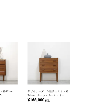
（幅62cm・
デザイナーズ｜３段チェスト（幅
5
54cm・チーク）カール・オー
168,000
ゲ・スコウ｜UD220295
税込