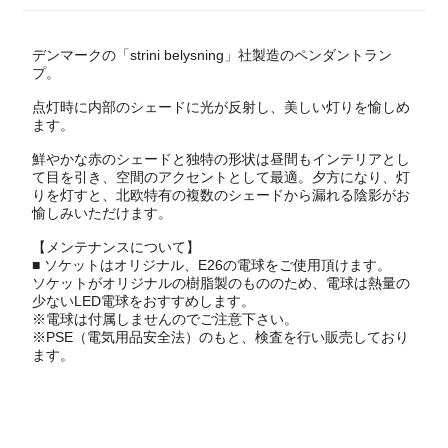
デンマークの「strini belysning」社製造のペンダントラン
プ。
点灯時に内部のシェードに光が反射し、美しい灯りを愉しめ
ます。
鮮やかな赤のシェードと独特の形状は昼間もインテリアとし
て目を引き、空間のアクセントとして最適。夕方になり、灯
りを灯すと、北欧特有の複数のシェードから漏れる陰影がお
愉しみいただけます。
【メンテナンスについて】
■ ソケットはオリジナル、E26の電球をご使用頂けます。
ソケットがオリジナルの樹脂製のもののため、電球は熱量の
少ないLED電球をおすすめします。
※電球は付属しませんのでご注意下さい。
※PSE（電気用品安全法）のもと、検査を行い販売しており
ます。