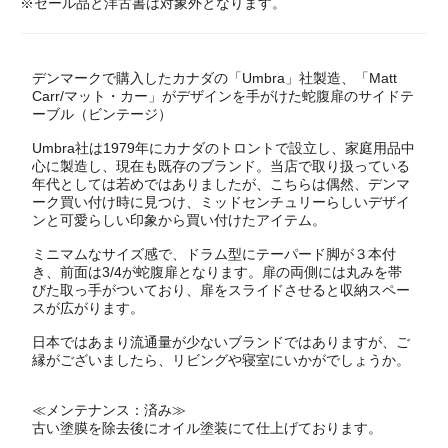
※セール品と洋古書は対象外となります。
デンマークで購入したカナダの「Umbra」社製造、「Matt
Carr/マット・カー」がデザインを手がけた蛇腹扉のサイドテ
ーブル（ビンテージ）
Umbra社は1979年にカナダのトロントで設立し、家庭用品中
心に製造し、現在も既存のブランド。当店で取り扱っている
年代としては若めではありましたが、こちらは偶然、デンマ
ーク買い付け時に見つけ、ミッドセンチュリーらしいデザイ
ンと可愛らしい印象から買い付けたアイテム。
ミニマムなサイズ感で、ドラム型にテーパード脚が３本付
き、前面は3/4が蛇腹扉となります。扉の両側には丸みを帯
びた取っ手がついており、扉をスライドさせると収納スペー
スが広がります。
日本ではあまり流通量が少ないブランドではありますが、ご
縁がございましたら、リビングや寝室にいかがでしょうか。
≪メンテナンス：済み≫
古い塗膜を除去後にオイル塗装にて仕上げております。