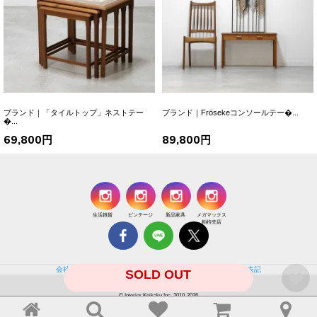
ブランド｜「タイルトップ」ネストテー
ブランド｜Frösekeコンソールテー�...
�...
69,800円
89,800円
生活雑貨
ビンテージ
新品家具
メガマックス
柏特売店
会社概要
個人情報保護方針
特定商取引法に基づく通販の表記
SOLD OUT
© Interior Keikaku Inc. 2010-2026