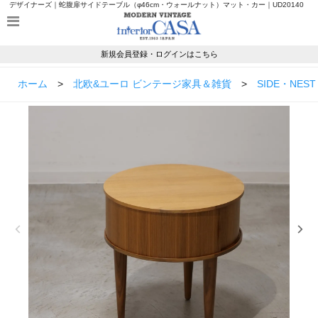
デザイナーズ｜蛇腹扉サイドテーブル（φ46cm・ウォールナット）マット・カー｜UD20140
ならモダンヴィンテージのインテリアカーサ
新規会員登録・ログインはこちら
ホーム
>
北欧&ユーロ ビンテージ家具＆雑貨
>
SIDE・NEST 