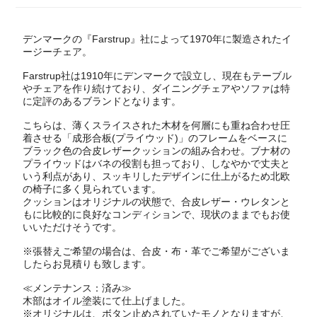
デンマークの『Farstrup』社によって1970年に製造されたイ
ージーチェア。
Farstrup社は1910年にデンマークで設立し、現在もテーブル
やチェアを作り続けており、ダイニングチェアやソファは特
に定評のあるブランドとなります。
こちらは、薄くスライスされた木材を何層にも重ね合わせ圧
着させる「成形合板(プライウッド)」のフレームをベースに
ブラック色の合皮レザークッションの組み合わせ。ブナ材の
プライウッドはバネの役割も担っており、しなやかで丈夫と
いう利点があり、スッキリしたデザインに仕上がるため北欧
の椅子に多く見られています。
クッションはオリジナルの状態で、合皮レザー・ウレタンと
もに比較的に良好なコンディションで、現状のままでもお使
いいただけそうです。
※張替えご希望の場合は、合皮・布・革でご希望がございま
したらお見積りも致します。
≪メンテナンス：済み≫
木部はオイル塗装にて仕上げました。
※オリジナルは、ボタン止めされていたモノとなりますが、