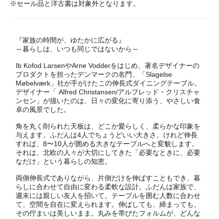
※セール品と洋古書は対象外となります。
『家族の時間が、ゆたかに広がる』
～暮らしは、いつも同じではないから～
Ib Kofod LarsenやArne Vodderをはじめ、著名デザイナーの
プロダクトを担ったデンマークの名門、「Slagelse
Møbelværk」社が手がけたこの伸長式ダイニングテーブル。
デザイナー「 Alfred Christansen/アルフレッド・クリスチャ
ンセン」が描いたのは、日々の変化に寄り添う、やさしい食
卓の風景でした。
角を丸く削られた天板は、どこか愛らしく、柔らかな印象を
与えます。ふだんは4人でちょうどいい大きさ。けれど伸長
すれば、8〜10人が囲める大きなテーブルへと変貌します。
それは、北欧の人々が大切にしてきた「必要なときに、必要
なだけ」という暮らしの知恵。
両側伸長式でありながら、片側だけを伸ばすこともでき、暮
らしに合わせて自由に変わる柔軟な設計。ふだんは家族で、
週末には親しい友人を招いて。テーブルを囲む人数に合わせ
て、空間を自在に変えられます。伸ばしても、締まっても、
その佇まいは美しいまま。丸みを帯びたフォルムが、どんな