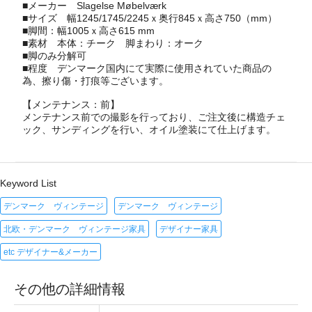
■メーカー
Slagelse Møbelværk
■サイズ 幅1245/1745/2245ｘ奥行845ｘ高さ750（mm）
■脚間：幅1005ｘ高さ615 mm
■素材 本体：チーク 脚まわり：オーク
■脚のみ分解可
■程度 デンマーク国内にて実際に使用されていた商品の
為、擦り傷・打痕等ございます。
【メンテナンス：前】
メンテナンス前での撮影を行っており、ご注文後に構造チェ
ック、サンディングを行い、オイル塗装にて仕上げます。
Keyword List
デンマーク ヴィンテージ
デンマーク ヴィンテージ
北欧・デンマーク ヴィンテージ家具
デザイナー家具
etc デザイナー&メーカー
その他の詳細情報