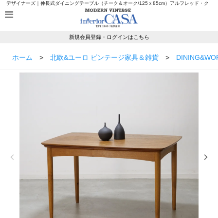
デザイナーズ｜伸長式ダイニングテーブル（チーク＆オーク/125ｘ85cm）アルフレッド・ク
リスチャンセン｜UD21098ならモダンヴィンテージのインテリアカーサ
新規会員登録・ログインはこちら
ホーム
>
北欧&ユーロ ビンテージ家具＆雑貨
>
DINING&WO