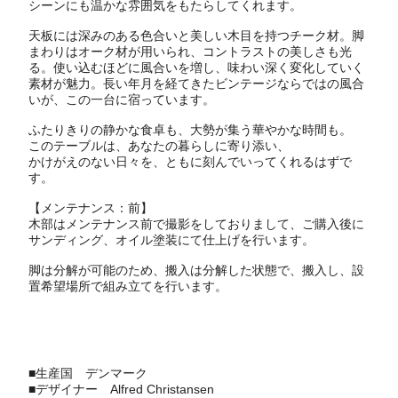
シーンにも温かな雰囲気をもたらしてくれます。
天板には深みのある色合いと美しい木目を持つチーク材。脚
まわりはオーク材が用いられ、コントラストの美しさも光
る。使い込むほどに風合いを増し、味わい深く変化していく
素材が魅力。長い年月を経てきたビンテージならではの風合
いが、この一台に宿っています。
ふたりきりの静かな食卓も、大勢が集う華やかな時間も。
このテーブルは、あなたの暮らしに寄り添い、
かけがえのない日々を、ともに刻んでいってくれるはずで
す。
【メンテナンス：前】
木部はメンテナンス前で撮影をしておりまして、ご購入後に
サンディング、オイル塗装にて仕上げを行います。
脚は分解が可能のため、搬入は分解した状態で、搬入し、設
置希望場所で組み立てを行います。
■生産国
デンマーク
■デザイナー
Alfred Christansen