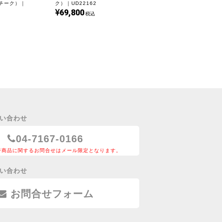
 チーク）｜
ク）｜UD22162
に動く。その柔軟さが、日常に遊び心を与えてくれ
69,800
税込
テーブルが、あなたの部屋でどんな配置になるのか。
手の感触、角の丸みに宿るやさしさ、そして三つが重
毎日を豊かにしていく。
りますか。
仕上げました。
い合わせ
04-7167-0166
ジ商品に関するお問合せはメール限定となります。
い合わせ
お問合せフォーム