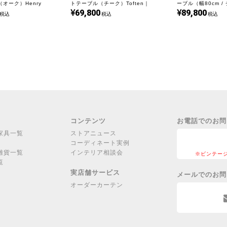
オーク）Henry
トテーブル（チーク）Toften｜
ーブル（幅80cm /
う。暮らしの変化に合わせて、自在
69,800
89,800
OX-art｜UD19305
UD21005
UD22282
税込
税込
税込
る。
当店から、あなたのもとへ。三つの
それは、あなた次第。天板に触れる
なる美しさ。そんな小さな感覚が、
このテーブルと、どんな風景をつく
【メンテナンス：済み】
古い塗膜を除去後にオイル塗装にて
コンテンツ
お電話でのお問
家具一覧
ストアニュース
コーディネート実例
雑貨一覧
インテリア相談会
※ビンテー
覧
実店舗サービス
メールでのお問
オーダーカーテン