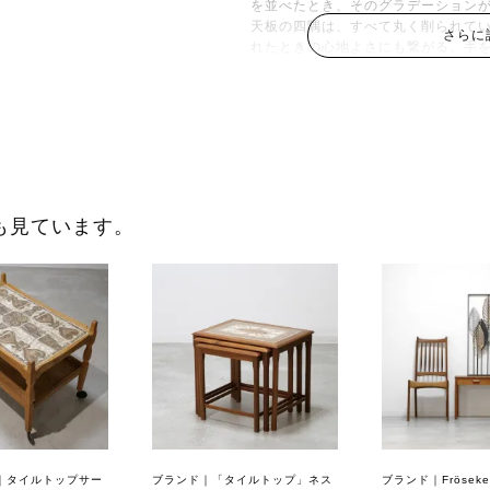
を並べたとき、そのグラデーション
天板の四隅は、すべて丸く削られて
さらに
れたときの心地よさにも繋がる。手
み方も洗練されていて、見る角度に
刻的でもある。それが北欧デザイン
～ダニッシュコントロールという、
一番小さなテーブルの天板裏には、Danish
ントロール）の刻印が残されていま
品質基準をクリアした証。
も見ています。
つまり、この刻印は「本物」の証明
出した家具だということです。現代
そ、この刻印のある家具には、特別
さ、素材の良さ、すべてが保証され
～あなたの部屋で、新しい配置を～
このネストテーブルのある部屋を想
ソファの横に一つ。窓辺に一つ。ベ
三つが離れて、それぞれの場所で役
を並べてティータイムの舞台に変わ
なビュッフェスタイルに。
｜タイルトップサー
ブランド｜「タイルトップ」ネス
ブランド｜Fröse
家具は、動かないものだと思い込ん