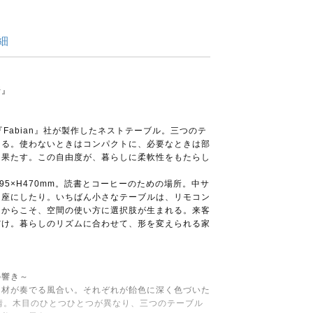
細
所』
～
し、『Fabian』社が製作したネストテーブル。三つのテ
まる。使わないときはコンパクトに、必要なときは部
を果たす。この自由度が、暮らしに柔軟性をもたらし
95×H470mm。読書とコーヒーのための場所。中サ
台座にしたり。いちばん小さなテーブルは、リモコン
るからこそ、空間の使い方に選択肢が生まれる。来客
だけ。暮らしのリズムに合わせて、形を変えられる家
の響き～
材が奏でる風合い。それぞれが飴色に深く色づいた
情。木目のひとつひとつが異なり、三つのテーブル