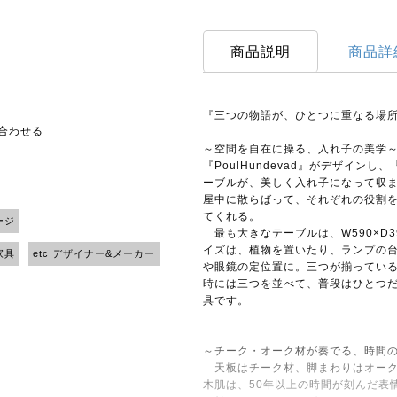
商品説明
商品詳
『三つの物語が、ひとつに重なる場
い合わせる
～空間を自在に操る、入れ子の美学
『PoulHundevad』がデザイン
ーブルが、美しく入れ子になって収
屋中に散らばって、それぞれの役割
てくれる。
ージ
最も大きなテーブルは、W590×D3
イズは、植物を置いたり、ランプの
家具
etc デザイナー&メーカー
や眼鏡の定位置に。三つが揃ってい
時には三つを並べて、普段はひとつ
具です。
～チーク・オーク材が奏でる、時間
天板はチーク材、脚まわりはオーク
木肌は、50年以上の時間が刻んだ表