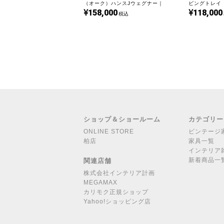
（オーク）ハンスJウェグナー｜
ビングトレイ（
158,000
118,000
UD22277
Kjaernulf&
税込
ショップ＆ショールーム
カテゴリー
ONLINE STORE
ビンテージ
柏店
家具一覧
インテリア
新着商品一
関連店舗
株式会社インテリア計画
MEGAMAX
カリモク正規ショップ
Yahoo!ショッピング店