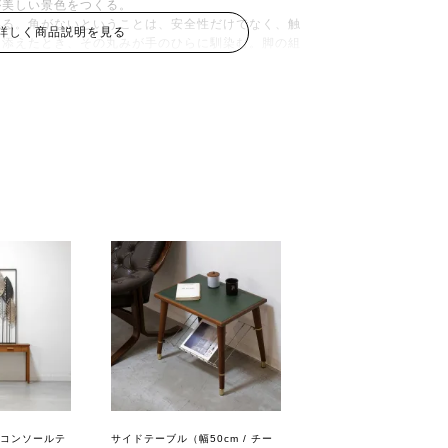
が美しい景色をつくる。
いる。角がないということは、安全性だけでなく、触
詳しく商品説明を見る
を添えたとき、その丸みが手のひらに馴染む。脚の組
よって異なる表情を見せる。機能的でありながら、彫
の真骨頂。
信頼の証～
FurnitureMakers'Control（ダニッシュコ
す。これは、デンマーク家具職人組合が定めた厳格な
書。半世紀前、職人たちが誇りをもって世界に送り
では、こうした検査制度はもうありません。だからこ
な価値がある。デザイン性だけでなく、つくりの確か
ているのです。
像してみてください。
ッドサイドに一つ。
割を果たしている。でも、友人が訪ねてきたら、三つ
る。パーティーのときは、部屋の中心に集めて、小さ
keコンソールテ
サイドテーブル（幅50cm / チー
でいるかもしれません。でも、このテーブルは違