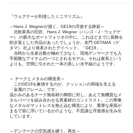
『ウェグナーが到達したミニマリズム』
～Hans J. Wegnerが描く、GE19の浮遊する静寂～
北欧家具の巨匠、Hans J. Wegner（ハンス・J・ウェグナ
ー） の膨大なポートフォリオの中に、これほどまでに装飾を
削ぎ落とした作品があったでしょうか。名門 GETAMA（ゲ
タマ） 社より発表されたデイベッド、「GE19」。
当時から生産台数が極めて少なく、現地デンマークでも入
手困難なアイテムの一つとされるモデル。それは家具という
よりも、空間に引かれた一本の美しい水平線のようです。
～ チークとメタルの構造美～
このGE19を象徴するのが、クッションの両端を支える
「金属のフレーム」です。
温かみのあるチーク無垢材の脚部に対し、あえて無機質なメ
タルパーツを組み合わせる異素材のコントラスト。この華奢
なメタルがマットレスを抱え込む構造により、重厚な座面が
まるで宙に浮いているかのような、不思議な浮遊感を生み出
しています。
～デンマークの空気感を纏う、再生～