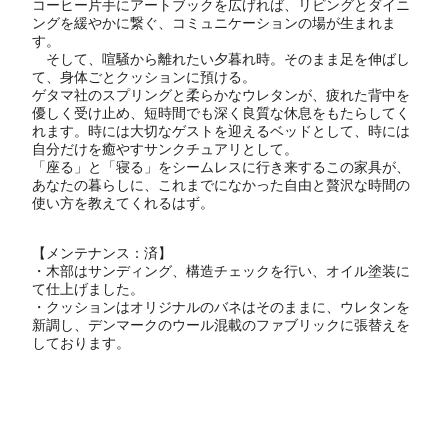
コーヒー片手にアートブックを広げれば、リビングとダイニ
ングを緩やかに繋ぐ、コミュニケーションの場が生まれま
す。
そして、喧騒から離れたい夕暮れ時。そのまま足を伸ばし
て、身体ごとクッションに預ける。
ゲタマ社のスプリングと柔らかなウレタンが、疲れた背中を
優しく受け止め、短時間でも深く良質な休息をもたらしてく
れます。時には大切なゲストを迎えるベッドとして、時には
自分だけを癒やすサンクチュアリとして。
「座る」と「寝る」をシームレスに行き来するこの家具が、
あなたの暮らしに、これまでになかった自由と贅沢な時間の
使い方を教えてくれるはず。
【メンテナンス：済】
・木部はサンディング、構造チェックを行い、オイル塗装に
て仕上げました。
・クッションはオリジナルのバネはそのままに、ウレタンを
新調し、デンマークのウール混載のファブリックに張替えを
しております。