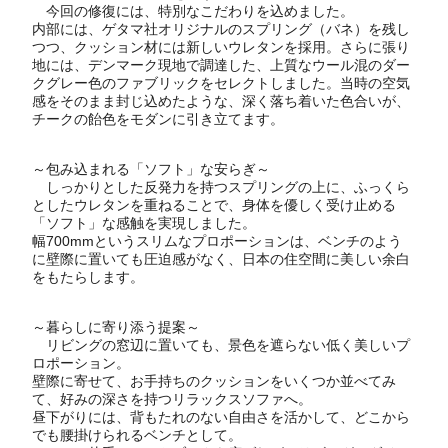
今回の修復には、特別なこだわりを込めました。
内部には、ゲタマ社オリジナルのスプリング（バネ）を残し
つつ、クッション材には新しいウレタンを採用。さらに張り
地には、デンマーク現地で調達した、上質なウール混のダー
クグレー色のファブリックをセレクトしました。当時の空気
感をそのまま封じ込めたような、深く落ち着いた色合いが、
チークの飴色をモダンに引き立てます。
～包み込まれる「ソフト」な安らぎ～
しっかりとした反発力を持つスプリングの上に、ふっくら
としたウレタンを重ねることで、身体を優しく受け止める
「ソフト」な感触を実現しました。
幅700mmというスリムなプロポーションは、ベンチのよう
に壁際に置いても圧迫感がなく、日本の住空間に美しい余白
をもたらします。
～暮らしに寄り添う提案～
リビングの窓辺に置いても、景色を遮らない低く美しいプ
ロポーション。
壁際に寄せて、お手持ちのクッションをいくつか並べてみ
て、好みの深さを持つリラックスソファへ。
昼下がりには、背もたれのない自由さを活かして、どこから
でも腰掛けられるベンチとして。