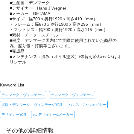
■生産国
デンマーク
■デザイナー
Hans J Wegner
■メーカー
GETAMA
■サイズ 幅700ｘ奥行1920ｘ高さ410（mm）
・フレーム：幅670ｘ奥行1900ｘ高さ295（mm）
・マットレス：幅700ｘ奥行1920ｘ高さ115（mm）
■素材 チーク・スチール
■程度 デンマーク国内にて実際に使用されていた商品の
為、擦り傷・打痕等ございます。
■完成品
■メンテナンス：済み（オイル塗装）/張替え済み/+バネはオ
リジナル
Keyword List
デンマーク ヴィンテージ
デンマーク ヴィンテージ
北欧・デンマーク ヴィンテージ家具
ハンス・J・ウェグナー
デザイナー家具
etc デザイナー&メーカー
その他の詳細情報