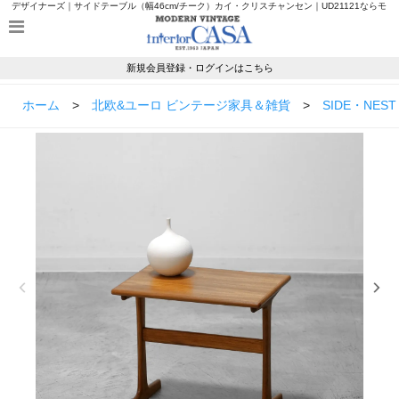
デザイナーズ｜サイドテーブル（幅46cm/チーク）カイ・クリスチャンセン｜UD21121ならモ
ダンヴィンテージのインテリアカーサ
新規会員登録・ログインはこちら
ホーム
>
北欧&ユーロ ビンテージ家具＆雑貨
>
SIDE・NEST 