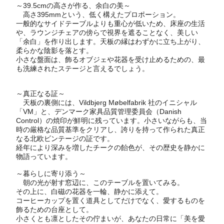
～39.5cmの高さが作る、余白の美～
高さ395mmという、低く構えたプロポーション。
一般的なサイドテーブルよりも重心が低いため、床座の生活
や、ラウンジチェアの傍らで視界を遮ることなく、美しい
「余白」を作り出します。天板の縁はわずかに立ち上がり、
柔らかな陰影を落とす。
小さな盤面は、飾るオブジェや花器を受け止めるための、最
も洗練されたステージと言えるでしょう。
～真正なる証～
天板の裏側には、Vildbjerg Møbelfabrik 社のイニシャル
「VM」と、デンマーク家具品質管理委員会（Danish
Control）の焼印が鮮明に残っています。小さいながらも、当
時の厳格な品質基準をクリアし、誇りを持って作られた真正
なる北欧ビンテージの証です。
経年により深みを増したチークの飴色が、その歴史を静かに
物語っています。
～暮らしに寄り添う～
朝の光が射す窓辺に、このテーブルを置いてみる。
その上に、白磁の花器を一輪、静かに添えて。
コーヒーカップを置く道具としてだけでなく、愛するものを
飾るための台座として。
小さくとも凛としたその佇まいが、あなたの日常に「美を愛