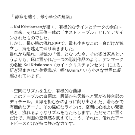
『 静寂を纏う、最小単位の建築』
～Kai Kristiansenが描く、有機的なラインとチークの余白～
本来、それは三位一体の「ネストテーブル」としてデザイ
ンされたものでした。
しかし、長い時の流れの中で、最も小さなこの一台だけが独
立し、海を越えて辿り着きました。
群れから離れ、単独の「個」となった今、その姿は家具とい
うよりも、床に置かれた一つの彫刻作品のよう。デンマーク
の名匠 Kai Kristiansen（カイ・クリスチャンセン） による、
研ぎ澄まされた美意識が、幅460mmという小さな世界に凝
縮されています。
～空間にリズムを生む、有機的な曲線～
このテーブルの白眉は、脚部から天板へと繋がる接合部の
ディテール。直線を拒むかのように削り出された、滑らかで
有機的なアーチ。その繊細なラインは、空間に心地よい緊張
感と、流れるようなリズムをもたらします。ただそこに置く
だけで、周囲の空気感を変えてしまう。それは、優れたアー
トピースだけが持つ静かな力です。