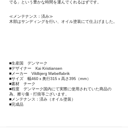
でる」という豊かな時間を運んでくれるはずです。
≪メンテナンス：済み≫
木部はサンディングを行い、オイル塗装にて仕上げました。
■生産国
デンマーク
■デザイナー
Kai Kristiansen
■メーカー
Vildbjerg Møbelfabrik
■サイズ 幅460ｘ奥行315ｘ高さ395（mm）
■素材 チーク
■程度 デンマーク国内にて実際に使用されていた商品の
為、擦り傷・打痕等ございます。
■メンテナンス：済み（オイル塗装）
■完成品