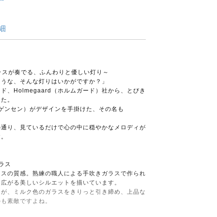
細
ルクガラスが奏でる、ふんわりと優しい灯り～
うな、そんな灯りはいかがですか？」
、Holmegaard（ホルムガード）社から、とびき
した。
ン・ヨルゲンセン）がデザインを手掛けた、その名も
の通り、見ているだけで心の中に穏やかなメロディが
す。
ラス
スの質感。熟練の職人による手吹きガラスで作られ
と広がる美しいシルエットを描いています。
ツが、ミルク色のガラスをきりっと引き締め、上品な
のも素敵ですよね。