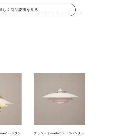
詳しく商品説明を見る
ガラスから、ふんわりと温かな灯りが灯ります。
しさを抑え、空間をまろやかに包み込んでくれるんで
なアートピースとして。夜は、心をほどく癒やしの灯
むことができます。
ルの上にぽっかりと浮かべるのはもちろん、寝室やリ
どいい大きさです。
らしにすっと馴染んでくれる頼もしい相棒です。
】
落として、このランプだけを灯してみる。
ティーと、読みかけのエッセイ本を置いて。
灯りが、一日の疲れを優しくほどき、あなたのプライ
ものへと変えてくれるはずです。
Juno"ペンダン
ブランド｜model52503ペンダン