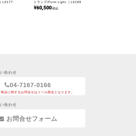
L6177
トランプ/Form Light ｜L6189
。E26の電球をご使用頂けます。
60,500
税込
のため、電球は熱量の少ないLED電球をおすすめ
注意下さい。
い合わせ
04-7167-0166
ジ商品に関するお問合せはメール限定となります。
い合わせ
お問合せフォーム