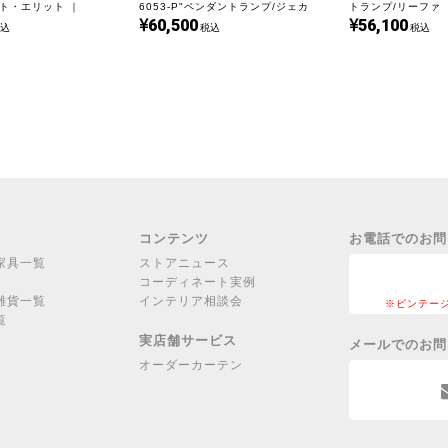
ト・エリット ｜
6053-P"ペンダントランプ/ジェカ
トランプ/リーファ ｜
■ソケット・コードは新品と交換済み
60,500
56,100
｜L6191
込
税込
税込
ソケットがオリジナルの樹脂製のもの
します。電球は付属しませんのでご
コンテンツ
お電話でのお問
家具一覧
ストアニュース
コーディネート実例
雑貨一覧
インテリア相談会
※ビンテー
覧
実店舗サービス
メールでのお問
オーダーカーテン