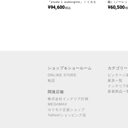
『etude L aubergine』 / ミカエ
鍮）/ノーレッ
94,600
60,500
ル・バング｜LG791
L6171
税込
税
ショップ＆ショールーム
カテゴリー
ONLINE STORE
ビンテージ
柏店
家具一覧
インテリア
新着商品一
関連店舗
株式会社インテリア計画
MEGAMAX
カリモク正規ショップ
Yahoo!ショッピング店