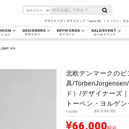
デザイナーズ｜ガラスランプ『opus-M』 / トーベン・
SHION
DESIGNERS
KEYWORDS
SALE/EVENT
ッション
デザイナー
キーワード
セールイベント
LAMP
照明
北欧デンマークのビ
具/TorbenJorgens
ド）/デザイナーズ｜ガ
トーベン・ヨルゲンセ
88-3-04760
i-code
66,000
税込