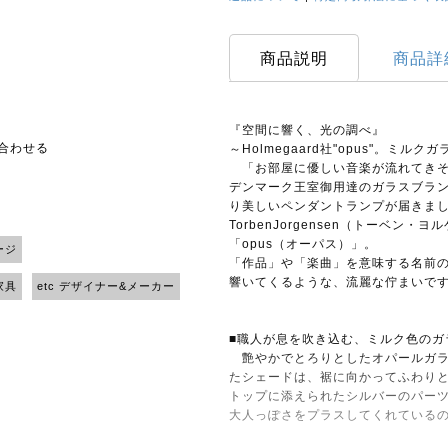
商品説明
商品詳
『空間に響く、光の調べ』
い合わせる
～Holmegaard社"opus"。ミ
「お部屋に優しい音楽が流れてきそ
デンマーク王室御用達のガラスブランド
り美しいペンダントランプが届きま
TorbenJorgensen（トーベ
「opus（オーパス）」。
ージ
「作品」や「楽曲」を意味する名前
響いてくるような、流麗な佇まいで
家具
etc デザイナー&メーカー
■職人が息を吹き込む、ミルク色のガ
艶やかでとろりとしたオパールガラ
たシェードは、裾に向かってふわり
トップに添えられたシルバーのパー
大人っぽさをプラスしてくれている