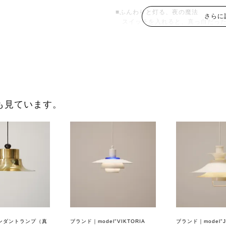
■ふんわりと灯る、夜の魔法
さらに
スイッチを入れると、真っ白だった
ガラス全体を通して広がる光は、眩
す。
お昼間は、空に浮かぶ白い雲のよう
りとして。二つの美しい表情を愉し
■日常に寄り添う、絶妙なサイズ感
直径は約32cm。ダイニングテーブ
も見ています。
ビングの片隅を照らすのにもちょう
大きすぎず小さすぎない、毎日の暮
【夜のダイニングで、静寂を愉しむ
一日の終わり、メインの照明を少し
テーブルには淹れたてのカモミール
美しいガラスから漏れるまろやかな
ベートな時間を、上品で満ち足りた
ンダントランプ（真
ブランド｜model"VIKTORIA
ブランド｜model"
【メンテナンスについて】