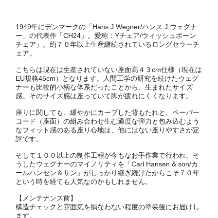
1949年にデンマークの「Hans.J.Wegner/ハンス.J.ウェグナ
ー」の代表作「CH24」。愛称：Yチェア/ウィッシュボーン
チェア」。約７０年以上生産継続されているロングセラーチ
ェア。
こちらは現在は生産されていない座面高４３cm仕様（現在は
EU規格45cm）となります。人間工学の研究を続けたウェグ
ナーも比較的小柄な体系だったことから、生まれたサイズ
感。そのサイズ感は座っていて脚が疲れにくくなります。
座りに関しても、緩やかにカーブした背もたれと、ペーパー
コード（座面）の組み合わせ生む適度な弾力と包み込むよう
なフィット感のある座り心地は、他にはない座りやすさが定
評です。
そして１００以上の制作工程が今もなお手作業で行われ、そ
うしたウェグナーのマイノリティを「Carl Hansen & son/カ
ールハンセン＆サン」がしっかり継ぎ続けたからこそ７０年
という時を経ても人気なのかもしれません。
【メンテナンス前】
構造チェックと雰囲気を損なわない程度の塗装後にお届けし
ます。