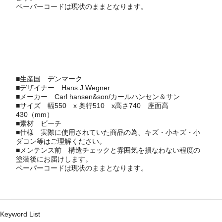
ペーパーコードは現状のままとなります。
■生産国
デンマーク
■デザイナー
Hans.J.Wegner
■メーカー
Carl hansen&son/カールハンセン＆サン
■サイズ 幅550 x 奥行510 x高さ740 座面高
430（mm）
■素材 ビーチ
■仕様 実際に使用されていた商品の為、キズ・小キズ・小
ダコン等はご理解ください。
■メンテンス前 構造チェックと雰囲気を損なわない程度の
塗装後にお届けします。
ペーパーコードは現状のままとなります。
Keyword List