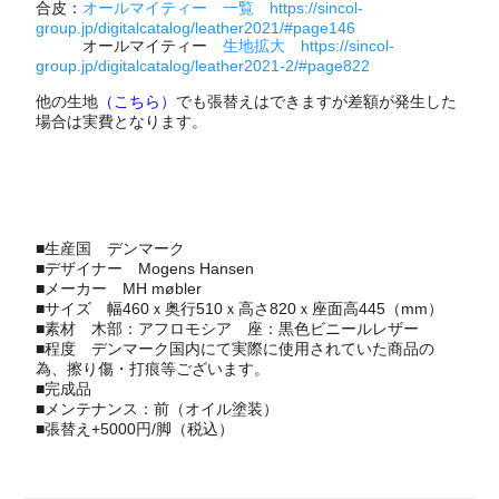
合皮：
オールマイティー 一覧 https://sincol-
group.jp/digitalcatalog/leather2021/#page146
オールマイティー
生地拡大 https://sincol-
group.jp/digitalcatalog/leather2021-2/#page822
他の生地
（こちら）
でも張替えはできますが差額が発生した
場合は実費となります。
■生産国
デンマーク
■デザイナー
Mogens Hansen
■メーカー
MH møbler
■サイズ 幅460ｘ奥行510ｘ高さ820ｘ座面高445（mm）
■素材 木部：アフロモシア 座：黒色ビニールレザー
■程度 デンマーク国内にて実際に使用されていた商品の
為、擦り傷・打痕等ございます。
■完成品
■メンテナンス：前（オイル塗装）
■張替え+5000円/脚（税込）