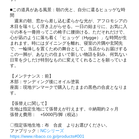
■この道具がある風景：朝の光と、自分に還るヒュッゲな時
間
週末の朝、窓から差し込む柔らかな光が、アフロモシアの
木目を瑞々しく浮き上がらせる。一日の始まりに、お気に入
りの本を一冊持ってこの椅子に腰掛ける。ただそれだけで、
心が凪のように落ち着く「ヒュッゲ（Hygge）」な時間が生
まれます。時にはダイニングを離れ、寝室の片隅や玄関先
で、一輪挿しを置くための舞台として。当店からお届けする
この一脚が、あなたの住まいで新しい物語を刻み、何気ない
日常を少しだけ特別なものに変えてくれることを願っていま
す。
【メンテナンス：前】
木部：サンディング後にオイル塗装
座面：現地デンマークで購入したままの黒色の合皮となりま
す。
【張替えに関して】
生地は指定生地にて張替えが行えます。※納期約２ヶ月
張替え費用： +5000円/脚（税込）
〇指定張地生地：布 合皮 よりお選びください。
ファブリック：
NCシリーズ
https://www.ribaco.co.jp/products#001