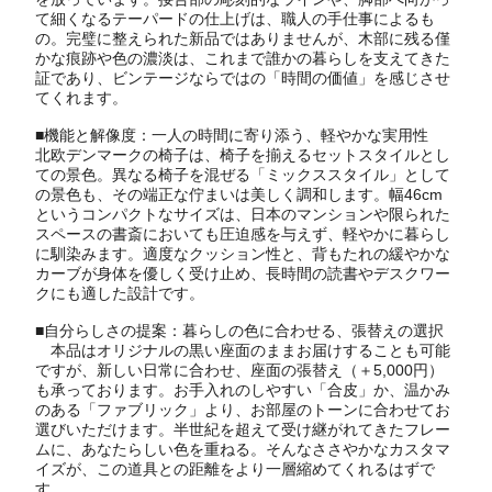
て細くなるテーパードの仕上げは、職人の手仕事によるも
の。完璧に整えられた新品ではありませんが、木部に残る僅
かな痕跡や色の濃淡は、これまで誰かの暮らしを支えてきた
証であり、ビンテージならではの「時間の価値」を感じさせ
てくれます。
■機能と解像度：一人の時間に寄り添う、軽やかな実用性
北欧デンマークの椅子は、椅子を揃えるセットスタイルとし
ての景色。異なる椅子を混ぜる「ミックススタイル」として
の景色も、その端正な佇まいは美しく調和します。幅46cm
というコンパクトなサイズは、日本のマンションや限られた
スペースの書斎においても圧迫感を与えず、軽やかに暮らし
に馴染みます。適度なクッション性と、背もたれの緩やかな
カーブが身体を優しく受け止め、長時間の読書やデスクワー
クにも適した設計です。
■自分らしさの提案：暮らしの色に合わせる、張替えの選択
本品はオリジナルの黒い座面のままお届けすることも可能
ですが、新しい日常に合わせ、座面の張替え（＋5,000円）
も承っております。お手入れのしやすい「合皮」か、温かみ
のある「ファブリック」より、お部屋のトーンに合わせてお
選びいただけます。半世紀を超えて受け継がれてきたフレー
ムに、あなたらしい色を重ねる。そんなささやかなカスタマ
イズが、この道具との距離をより一層縮めてくれるはずで
す。