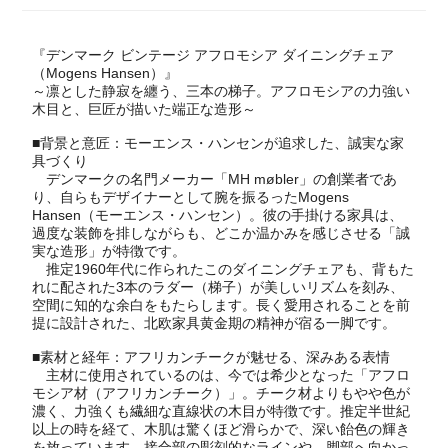
『デンマーク ビンテージ アフロモシア ダイニングチェア
（Mogens Hansen）』
～凛とした静寂を纏う、三本の梯子。アフロモシアの力強い
木目と、巨匠が描いた端正な造形～
■背景と意匠：モーエンス・ハンセンが追求した、誠実な家
具づくり
デンマークの名門メーカー「MH møbler」の創業者であ
り、自らもデザイナーとして腕を振るったMogens
Hansen（モーエンス・ハンセン）。彼の手掛ける家具は、
過度な装飾を排しながらも、どこか温かみを感じさせる「誠
実な造形」が特徴です。
推定1960年代に作られたこのダイニングチェアも、背もた
れに配された3本のラダー（梯子）が美しいリズムを刻み、
空間に知的な余白をもたらします。長く愛用されることを前
提に設計された、北欧家具黄金期の精神が宿る一脚です。
■素材と経年：アフリカンチークが魅せる、深みある表情
主材に使用されているのは、今では希少となった「アフロ
モシア材（アフリカンチーク）」。チーク材よりもやや色が
濃く、力強くも繊細な直線状の木目が特徴です。推定半世紀
以上の時を経て、木肌は驚くほど滑らかで、深い飴色の輝き
を放っています。接合部の彫刻的なラインや、脚部へ向かっ