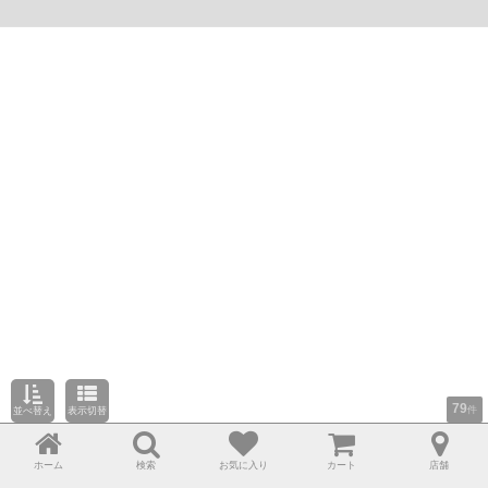
79
件
並べ替え
表示切替
ホーム
検索
お気に入り
カート
店舗